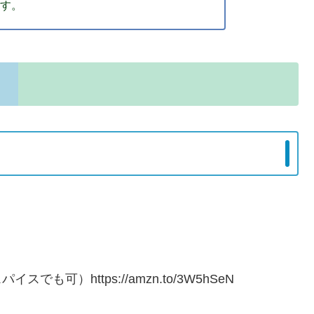
ます。
）
可）https://amzn.to/3W5hSeN