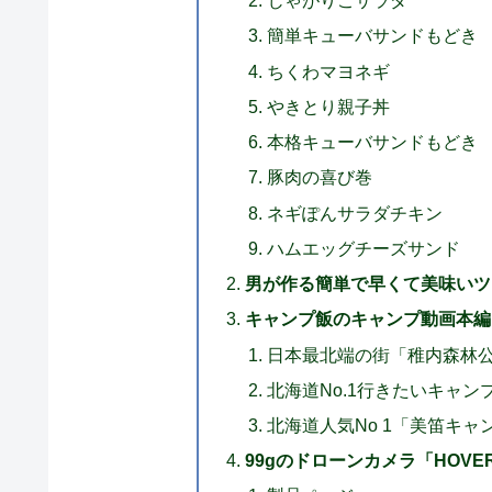
じゃがりこサラダ
簡単キューバサンドもどき
ちくわマヨネギ
やきとり親子丼
本格キューバサンドもどき
豚肉の喜び巻
ネギぽんサラダチキン
ハムエッグチーズサンド
男が作る簡単で早くて美味いツ
キャンプ飯のキャンプ動画本編
日本最北端の街「稚内森林
北海道No.1行きたいキャ
北海道人気No 1「美笛キ
99gのドローンカメラ「HOVERA