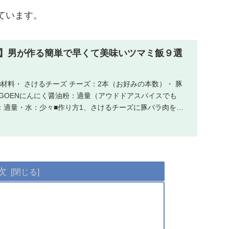
ています。
】男が作る簡単で早くて美味いツマミ飯９選
材料・ さけるチーズ チーズ：2本（お好みの本数）・ 豚
GOENにんにく醤油粉：適量（アウドドアスパイスでも
：適量・水：少々■作り方1、さけるチーズに豚バラ肉を巻
次