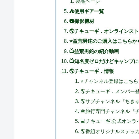
製品ページ
⛺使用ギア一覧
📷撮影機材
🌎チキューギ．オンラインス
⭐益荒男鉈のご購入はこちらか
📺益荒男鉈の紹介動画
📺知名度ゼロだけどキャンプ
🌎チキューギ．情報
⭐チャンネル登録はこちら
🌎チキューギ．メンバー
🌎サブチャンネル『ちき
👜旅行専門チャンネル『
💻チキューギ.公式オン
🌎番組オリジナルステッ