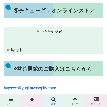
🌎チキューギ．オンラインストア
https://chikyugi.jp/
chikyugi.jp
⭐益荒男鉈のご購入はこちらから
https://chikyugi.myshopify.com/
📺益荒男鉈の紹介動画
メニュー
ホーム
検索
トップ
サイドバー