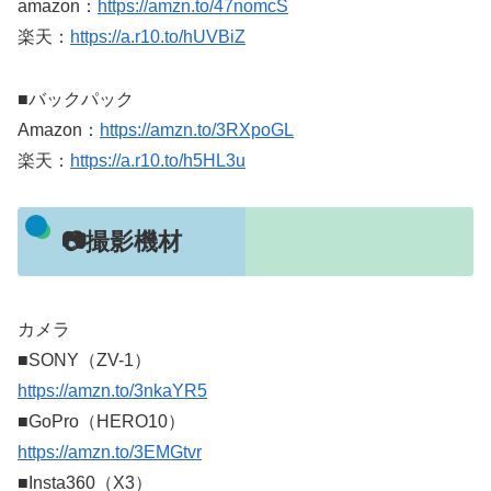
amazon：
https://amzn.to/47nomcS
楽天：
https://a.r10.to/hUVBiZ
■バックパック
Amazon：
https://amzn.to/3RXpoGL
楽天：
https://a.r10.to/h5HL3u
📷撮影機材
カメラ
■SONY（ZV-1）
https://amzn.to/3nkaYR5
■GoPro（HERO10）
https://amzn.to/3EMGtvr
■Insta360（X3）