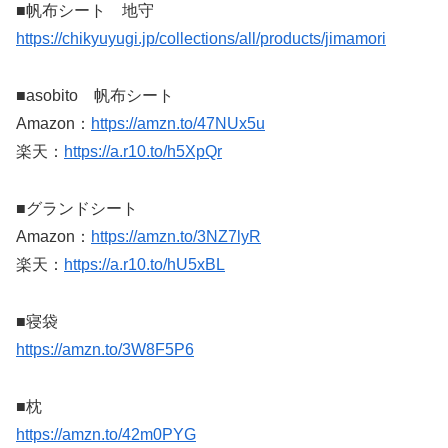
■帆布シート 地守
https://chikyuyugi.jp/collections/all/products/jimamori
■asobito 帆布シート
Amazon：
https://amzn.to/47NUx5u
楽天：
https://a.r10.to/h5XpQr
■グランドシート
Amazon：
https://amzn.to/3NZ7lyR
楽天：
https://a.r10.to/hU5xBL
■寝袋
https://amzn.to/3W8F5P6
■枕
https://amzn.to/42m0PYG