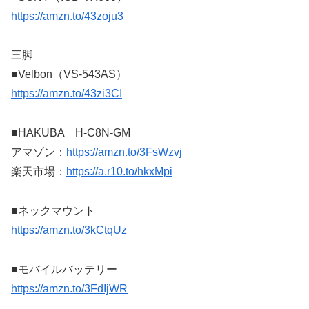
https://amzn.to/43zoju3
三脚
■Velbon（VS-543AS）
https://amzn.to/43zi3CI
■HAKUBA H-C8N-GM
アマゾン：
https://amzn.to/3FsWzvj
楽天市場：
https://a.r10.to/hkxMpi
■ネックマウント
https://amzn.to/3kCtqUz
■モバイルバッテリー
https://amzn.to/3FdIjWR