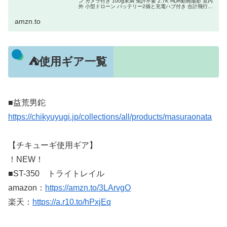
ン カメラ付き 100g未満 免許不要 2.7K HDR動画撮影 室内
外 小型ドローン バッテリー2個と充電ハブ付き 合計飛行時
間45分 ホバーエアー 空...
amzn.to
⛺使用ギア一覧
■益荒男鉈
https://chikyuyugi.jp/collections/all/products/masuraonata
【チキューギ使用ギア】
！NEW！
■ST-350 トライトレイル
amazon：
https://amzn.to/3LArvgO
楽天：
https://a.r10.to/hPxjEq