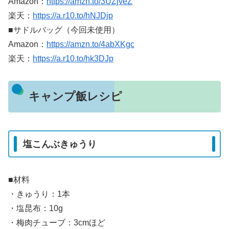
Amazon：
https://amzn.to/3UZjveZ
楽天：
https://a.r10.to/hNJDjp
■サドルバッグ（今回未使用）
Amazon：
https://amzn.to/4abXKgc
楽天：
https://a.r10.to/hk3DJp
キャンプ飯レシピ
塩こんぶきゅうり
■材料
・きゅうり：1本
・塩昆布：10g
・梅肉チューブ：3cmほど