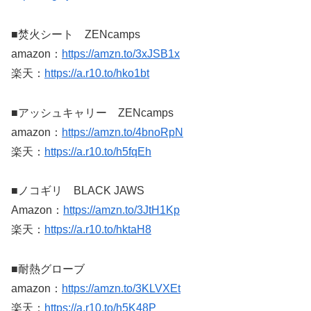
■焚火シート ZENcamps
amazon：
https://amzn.to/3xJSB1x
楽天：
https://a.r10.to/hko1bt
■アッシュキャリー ZENcamps
amazon：
https://amzn.to/4bnoRpN
楽天：
https://a.r10.to/h5fqEh
■ノコギリ BLACK JAWS
Amazon：
https://amzn.to/3JtH1Kp
楽天：
https://a.r10.to/hktaH8
■耐熱グローブ
amazon：
https://amzn.to/3KLVXEt
楽天：
https://a.r10.to/h5K48P