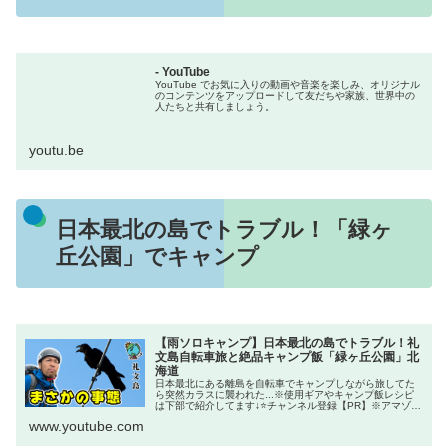
- YouTube
YouTube でお気に入りの動画や音楽を楽しみ、オリジナル
のコンテンツをアップロードして友だちや家族、世界中の
人たちと共有しましょう。
youtu.be
日本最北の島でトラブル！「緑ヶ
丘公園」でキャンプ
【雨ソロキャンプ】日本最北の島でトラブル！礼
文島自転車旅と絶品キャンプ飯「緑ヶ丘公園」北
海道
日本最北にある離島を自転車でキャンプしながら旅してた
ら突然カラスに襲われた...※使用ギアやキャンプ飯レシピ
は下部で紹介してます↓⭐チャンネル登録【PR】※アマゾン
や楽天のアフィリエイトリンクを利用して商品を紹介して
www.youtube.com
います。【今回乗っていた...