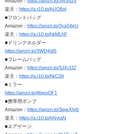
Amazon：
https://amzn.to/3yiJNzV
楽天：
https://a.r10.to/hUQ8ol
■フロントバッグ
Amazon：
https://amzn.to/3ya54eU
楽天：
https://a.r10.to/hkMLhF
■ドリンクホルダー
https://amzn.to/3WD4gt5
■フレームバッグ
Amazon：
https://amzn.to/3JXcfJZ
楽天：
https://a.r10.to/hkC0it
■ミラー
https://amzn.to/4bwxQF1
■携帯用ポンプ
Amazon：
https://amzn.to/3wwXhrb
楽天：
https://a.r10.to/hNyiaN
■エアゲージ