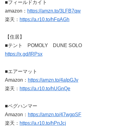
■フィールドカイト
amazon：
https://amzn.to/3LFB7qw
楽天：
https://a.r10.to/hFqAGh
【住居】
■テント POMOLY DUNE SOLO
https://x.gd/IRPsx
■エアーマット
Amazon：
https://amzn.to/4aIpGJv
楽天：
https://a.r10.to/hUGnQe
■ペグハンマー
Amazon：
https://amzn.to/47wgpSF
楽天：
https://a.r10.to/hPnJcj