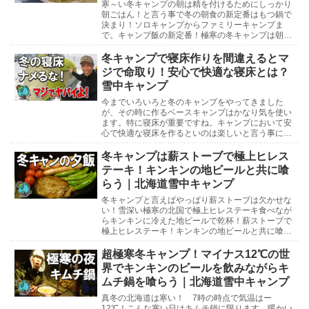
寒～い冬キャンプの朝は精を付けるためにしっかり
朝ごはん！と言う事で冬の朝食の新定番はもつ鍋で
決まり！ソロキャンプからファミリーキャンプま
で。キャンプ飯の新定番！極寒の冬キャンプは朝か
ら豪快にもつ鍋！北海道雪中キャンプ北海道雪中キ
ャンプ参考動...
冬キャンプで寝床作りを間違えるとマ
ジで命取り！安心で快適な寝床とは？
雪中キャンプ
今までいろいろと冬のキャンプをやってきました
が、その時に作るベースキャンプはかなり気を使い
ます。特に寝床が重要ですね。キャンプにおいて安
心で快適な寝床を作るといのは楽しいと言う事にも
関係しますが、寝床作りを間違えてしまうと命にも
かかわるよう...
冬キャンプは薪ストーブで極上ヒレス
テーキ！キンキンの地ビールと共に喰
らう｜北海道雪中キャンプ
冬キャンプと言えばやっぱり薪ストーブは欠かせな
い！雪深い極寒の北国で極上ヒレステーキ食べなが
らキンキンに冷えた地ビールで乾杯！薪ストーブで
極上ヒレステーキ！キンキンの地ビールと共に喰ら
う北海道雪中キャンプ北海道雪中キャンプ参考動画
マイナス1...
超極寒冬キャンプ！マイナス12℃の世
界でキンキンのビールを飲みながらキ
ムチ鍋を喰らう｜北海道雪中キャンプ
真冬の北海道は寒い！ 7時の時点で気温はー
12℃！こんな寒い日はキムチ鍋に限ります。暖かい