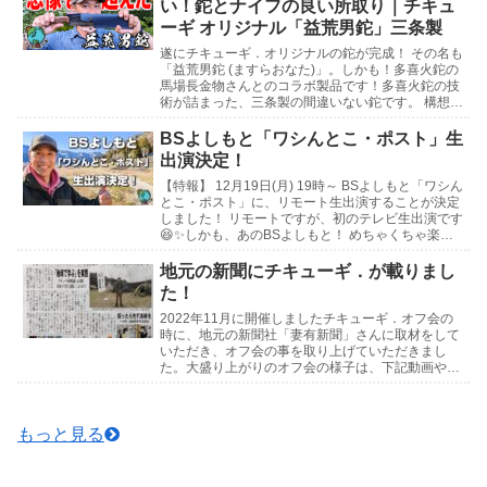
い！鉈とナイフの良い所取り｜チキュ
ーギ オリジナル「益荒男鉈」三条製
遂にチキューギ．オリジナルの鉈が完成！ その名も
「益荒男鉈 (ますらおなた)」。しかも！多喜火鉈の
馬場長金物さんとのコラボ製品です！多喜火鉈の技
術が詰まった、三条製の間違いない鉈です。 構想3
年の想いがたっぷり込められた最高傑作をとくとご
覧...
BSよしもと「ワシんとこ・ポスト」生
出演決定！
【特報】 12月19日(月) 19時～ BSよしもと「ワシん
とこ・ポスト」に、リモート生出演することが決定
しました！ リモートですが、初のテレビ生出演です
😆✨しかも、あのBSよしもと！ めちゃくちゃ楽し
みです！ 皆さん是非見守っていて下さい...
地元の新聞にチキューギ．が載りまし
た！
2022年11月に開催しましたチキューギ．オフ会の
時に、地元の新聞社「妻有新聞」さんに取材をして
いただき、オフ会の事を取り上げていただきまし
た。大盛り上がりのオフ会の様子は、下記動画や写
真でお楽しみください🍺↓記事はこちら↓チキュー
ギ．オフ...
もっと見る