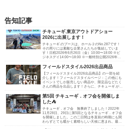
告知記事
チキューギ.東京アウトドアショー
2026に出展します！
チキューギ.のブースは、ホール２のNo.287です！
その周りには素敵な企業さんたちが集結していま
す！日程2026年6月26日（金）10:00〜18:00 ※ビ
ジネスデイ14:00〜18:00 ※一般特別公開2026年6
月27日（土）10:0...
フィールドスタイル2026出品商品
【フィールドスタイル2026出品商品】の一部を紹
介します！フィールドスタイルページ：この他にも
イベントでしか販売しない商品や、限定品などたく
さんの商品を出品します！さらに、チキューギ.が使
わなくなったギアや、買ったけど使っていないギア
などの...
第5回 チキューギ．オフ会を開催しま
した⛺
チキューギ．オフ会 無事終了しました！2022年
11月28日、29日に第5回となるチキューギ．オフ会
を開催しました。この二日間は冬直前の時期にも関
わらずとても暖かく素晴らしい天候に恵まれ、最高
の会になりました！開催地は新潟県 津南町にある