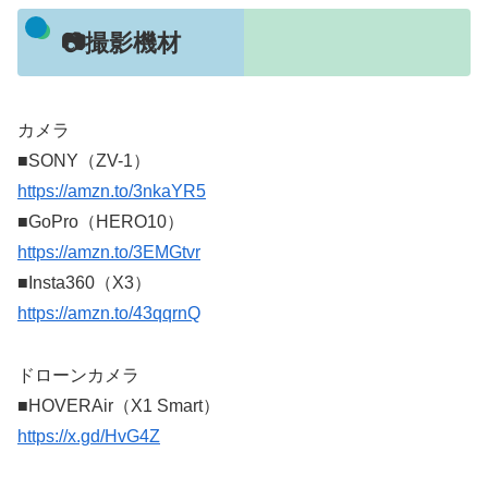
📷撮影機材
カメラ
■SONY（ZV-1）
https://amzn.to/3nkaYR5
■GoPro（HERO10）
https://amzn.to/3EMGtvr
■Insta360（X3）
https://amzn.to/43qqrnQ
ドローンカメラ
■HOVERAir（X1 Smart）
https://x.gd/HvG4Z