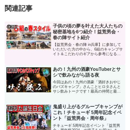
関連記事
子供の頃の夢を叶えた大人たちの
オフ会
秘密基地を6つ紹介！益荒男会・
春の陣サイト紹介
【益荒男会・春の陣 in兵庫】に参加して
いただいた方の中から、6組のキャンプサ
イト＆こだわりのギアから参考になる考
え方まで内容盛りだくさんで紹介してい
ます！益荒男会・春の陣 2025 サイト紹
介益荒男会・雪の陣2025 雪中サイト紹
あの！九州の酒豪YouTuberとサ
オフ会
介雪国人...
シで飲みながら語る夜
今回はあの！九州の酒豪「酒好きおやじ
のバズキャンプ」さんことヒロタさんと
サシ飲みトークです！最高の仲間と最高
の酒で最高に楽しい時間を過ごす。これ
がたまらんのです！酒好きおやじのバズ
キャンプさんとサシ飲み全国オフ会 中国
鬼盛り上がるグループキャンプが
オフ会
編全国オフ会 九州編全...
これ！チキューギ 5周年記念イベ
ント「益荒男会・周年祭」
チキューギ.5周年記念イベント「益荒男