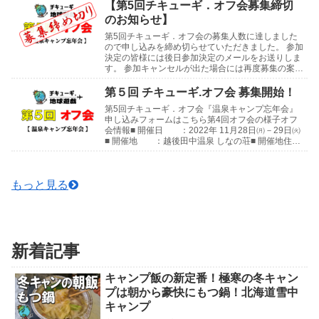
「...
【第5回チキューギ．オフ会募集締切
のお知らせ】
第5回チキューギ．オフ会の募集人数に達しました
ので申し込みを締め切らせていただきました。 参加
決定の皆様には後日参加決定のメールをお送りしま
す。 参加キャンセルが出た場合には再度募集の案内
をさせていただきます。 よろしくお願いします😊
第4回...
第５回 チキューギ.オフ会 募集開始！
第5回チキューギ．オフ会『温泉キャンプ忘年会』
申し込みフォームはこちら第4回オフ会の様子オフ
会情報■ 開催日 ：2022年 11月28日㈪－29日㈫
■ 開催地 ：越後田中温泉 しなの荘■ 開催地住
所：〒949-8205 新潟県中魚沼郡津...
もっと見る
新着記事
キャンプ飯の新定番！極寒の冬キャン
プは朝から豪快にもつ鍋！北海道雪中
キャンプ