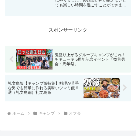
にやりました！終始笑い声が絶えないと
ても楽しい時間を過ごすことができまし
た！参加してくださった皆様に心から感
謝いたします。本当にありがとうござい
ました！ オフ会に参加したことがない方
や、参加してみたい...
スポンサーリンク
鬼盛り上がるグループキャンプがこれ！
チキューギ 5周年記念イベント「益荒男
会・周年祭」
礼文島飯【キャンプ飯特集】料理が苦手
な男でも簡単に作れる美味いツマミ飯６
選（礼文島編）礼文島飯
ホーム
キャンプ
オフ会