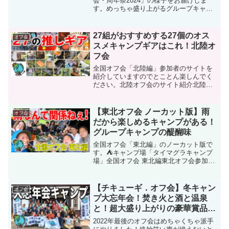
会・周年祭2024」の様子をお届けしま
す。めっちゃ盛り上がるグループキャン
プです。益荒男会・周年祭2024益荒男
会・周年祭サイト紹介📺【益荒男会・夏
の陣】サイト紹介📺【益荒男会・夏の
27組がおすすめする27個のオス
オフ会
陣】本編動画☕MAS...
スメキャンプギアはこれ！北陸オ
フ会
全国オフ会「北陸編」参加者のサイトを
紹介していますのでとことん楽しんでく
ださい。北陸オフ会のサイト紹介北陸オ
フ会参加者推しギア■ヤマちゃん（薪スト
ーブ） ■PHEVさん（エアロプレス） ■レ
ンさん（ランタンケース） ■ぐっちさん
【東北オフ会 ノーカット版】雨
オフ会
（サイドテー...
だから楽しめるキャンプがある！
グループキャンプの醍醐味
全国オフ会「東北編」のノーカット版で
す。⛺キャンプ場「タイマグラキャンプ
場」全国オフ会 東北編東北オフ会参加者
のサイト紹介東北オフ会参加者のギア＜
とらこさん＞■テント＜MASA-Kさん＞■
タープ■メッシュテント■オイルランタン
【チキューギ．オフ会】冬キャン
オフ会
＜超バスさん＞...
プ大忘年会！焚き火と酒と温泉
と！超大盛り上がりの豪華賞品争
奪戦！
2022年最後のオフ会はめちゃくちゃ派手