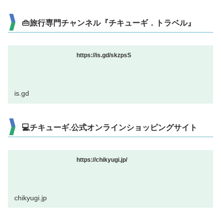
👜旅行専門チャンネル『チキューギ．トラベル』
https://is.gd/skzpsS
is.gd
💻チキューギ.公式オンラインショッピングサイト
https://chikyugi.jp/
chikyugi.jp