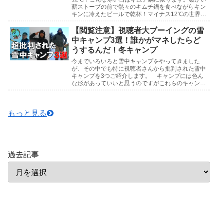
薪ストーブの前で熱々のキムチ鍋を食べながらキン
キンに冷えたビールで乾杯！マイナス12℃の世界で
キンキンのビールを飲みながらキムチ鍋を喰らう北
海道雪中キ...
【閲覧注意】視聴者大ブーイングの雪
中キャンプ3選！誰かがマネしたらど
うするんだ！冬キャンプ
今までいろいろと雪中キャンプをやってきました
が、その中でも特に視聴者さんから批判された雪中
キャンプを3つご紹介します。 キャンプには色ん
な形があっていいと思うのですがこれらのキャンプ
はマネしないでくださいね。下手したら命にもかか
わりますので...
もっと見る
過去記事