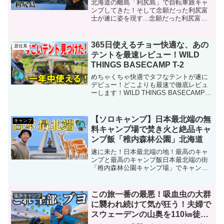
北海道の離島「利尻島」で自転車旅キャ
ンプしてきた！そして念願だった利尻富
士が遂に姿を現す...念願だった利尻富士
が遂に姿を現す！「ゆ～に」でキャンプ
雨降り続く北海道の離島で暴飲暴食！
「沓形岬公園」でキャンプ日本最北の島
365日使えるチョー快適な、あの
居住系
でトラブル！「緑ヶ丘公...
テントを最速レビュー！WILD
THINGS BASECAMP T-2
めちゃくちゃ快適でタフなテントが遂に
デビュー！どこよりも最速で徹底レビュ
ーします！WILD THINGS BASECAMP T-
2 最速レビュー！BASE CAMP テント
■WILD THINGS BASE CAMP T-2（フ
ライシート）...
【ソロキャンプ】日本最北端の無
キャンプ
料キャンプ場で焚き火と絶品キャ
ンプ飯「稚内森林公園」北海道
遂に来た！日本最北端の地！最高のキャ
ンプと最高のキャンプ飯日本最北端の街
「稚内森林公園キャンプ場」でキャンプ
北海道No.1行きたいキャンプ場「朱鞠内
湖畔キャンプ場」でキャンプ北海道人気
No 1「美笛キャンプ場」でキャンプキャ
この旅一番の最悪！吸血虫の大群
徒歩キャンプ
ンプ飯レシピ豚肉...
に襲われ続けて気が狂う！夫婦で
スウェーデンの山奥を110㎞徒歩