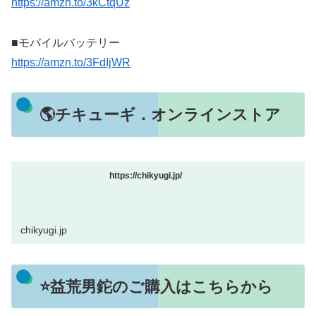
https://amzn.to/3kCtqUz
■モバイルバッテリー
https://amzn.to/3FdIjWR
🌎チキューギ．オンラインストア
https://chikyugi.jp/
chikyugi.jp
⭐益荒男鉈のご購入はこちらから