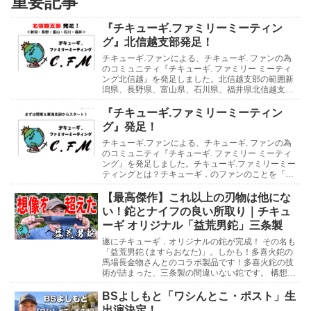
重要記事
『チキューギ.ファミリーミーティン
グ』北信越支部発足！
チキューギ.ファンによる、チキューギ. ファンの為
のコミュニティ『チキューギ. ファミリー ミーティ
ング北信越』を発足しました。北信越支部の範囲新
潟県、長野県、富山県、石川県、福井県北信越支部
の支部長には、石川県の「たじさん」、支部長補佐
に...
『チキューギ.ファミリーミーティン
グ』発足！
チキューギ.ファンによる、チキューギ. ファンの為
のコミュニティ『チキューギ. ファミリー ミーティ
ング』を発足しました。チキューギ.ファミリーミー
ティングとは？チキューギ．のファンのことを「チ
キューギ.ファミリー」と呼んでいまして、そのフ...
【最高傑作】これ以上の刃物は他にな
い！鉈とナイフの良い所取り｜チキュ
ーギ オリジナル「益荒男鉈」三条製
遂にチキューギ．オリジナルの鉈が完成！ その名も
「益荒男鉈 (ますらおなた)」。しかも！多喜火鉈の
馬場長金物さんとのコラボ製品です！多喜火鉈の技
術が詰まった、三条製の間違いない鉈です。 構想3
年の想いがたっぷり込められた最高傑作をとくとご
覧...
BSよしもと「ワシんとこ・ポスト」生
出演決定！