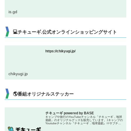
is.gd
💻チキューギ.公式オンラインショッピングサイト
https://chikyugi.jp/
chikyugi.jp
🌎番組オリジナルステッカー
チキューギ powered by BASE
キャンプや旅行のYouTubeチャンネル「チキューギ．地球
遊戯」のオリジナルグッズを販売しています。⇩キャンプの
Youtubeチャンネル『チキューギ．地球遊戯』⇩⇩サブチャ
ンネル『ちきゅーぎ』⇩⇩旅行のYoutubeチャンネル『チキ
ューギ．...