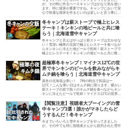
が、その時に作るベースキャンプはかなり気を使い
ます。特に寝床が重要ですね。キャンプにおいて安
心で快適な寝床を作るといのは楽しいと言う事にも
関係しますが、寝床作りを間違えてしまうと命にも
かかわるよう...
冬キャンプは薪ストーブで極上ヒレス
テーキ！キンキンの地ビールと共に喰
らう｜北海道雪中キャンプ
冬キャンプと言えばやっぱり薪ストーブは欠かせな
い！雪深い極寒の北国で極上ヒレステーキ食べなが
らキンキンに冷えた地ビールで乾杯！薪ストーブで
極上ヒレステーキ！キンキンの地ビールと共に喰ら
う北海道雪中キャンプ北海道雪中キャンプ参考動画
マイナス1...
超極寒冬キャンプ！マイナス12℃の世
界でキンキンのビールを飲みながらキ
ムチ鍋を喰らう｜北海道雪中キャンプ
真冬の北海道は寒い！ 7時の時点で気温はー
12℃！こんな寒い日はキムチ鍋に限ります。暖かい
薪ストーブの前で熱々のキムチ鍋を食べながらキン
キンに冷えたビールで乾杯！マイナス12℃の世界で
キンキンのビールを飲みながらキムチ鍋を喰らう北
海道雪中キ...
【閲覧注意】視聴者大ブーイングの雪
中キャンプ3選！誰かがマネしたらど
うするんだ！冬キャンプ
今までいろいろと雪中キャンプをやってきました
が、その中でも特に視聴者さんから批判された雪中