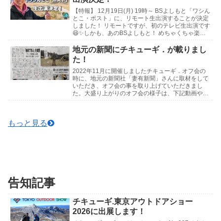
【特報】 12月19日(月) 19時～ BSよしもと「ワシん
とこ・ポスト」に、リモート生出演することが決定
しました！ リモートですが、初のテレビ生出演です
😆✨しかも、あのBSよしもと！ めちゃくちゃ楽し
みです！ 皆さん是非見守っていて下さい...
地元の新聞にチキューギ．が載りまし
た！
2022年11月に開催しましたチキューギ．オフ会の
時に、地元の新聞社「妻有新聞」さんに取材をして
いただき、オフ会の事を取り上げていただきまし
た。大盛り上がりのオフ会の様子は、下記動画や写
真でお楽しみください🍺↓記事はこちら↓チキュー
ギ．オフ...
もっと見る
告知記事
チキューギ.東京アウトドアショー
2026に出展します！