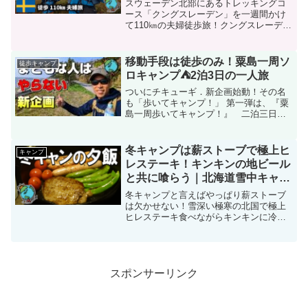
キャンプ／クングスレーデン／
スウェーデン北部にあるトレッキングコ
Kungsleden
ース「クングスレーデン」を一週間かけ
て110㎞の夫婦徒歩旅！クングスレーデン
110㎞の旅 六日目この旅一番の最悪
Kungsleden⑦この旅最大のピンチ
Kungsleden⑥この旅で一番キツイ道を夫
移動手段は徒歩のみ！粟島一周ソ
徒歩キャンプ
婦...
ロキャンプ⛺2泊3日の一人旅
ついにチキューギ．新企画始動！その名
も「歩いてキャンプ！」 第一弾は、『粟
島一周歩いてキャンプ！』 二泊三日の
徒歩キャンプの旅移動手段は徒歩のみ！
粟島一周ソロキャンプ⛺2泊3日の一人旅
👜今回の持ち物一覧【今回の持ち物】 ■
冬キャンプは薪ストーブで極上ヒ
キャンプ
バックパックアマゾ...
レステーキ！キンキンの地ビール
と共に喰らう｜北海道雪中キャン
プ
冬キャンプと言えばやっぱり薪ストーブ
は欠かせない！雪深い極寒の北国で極上
ヒレステーキ食べながらキンキンに冷え
た地ビールで乾杯！薪ストーブで極上ヒ
レステーキ！キンキンの地ビールと共に
喰らう北海道雪中キャンプ北海道雪中キ
ャンプ参考動画マイナス1...
スポンサーリンク