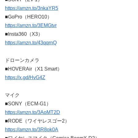
https://amzn.to/3nkaYR5
■GoPro（HERO10）
https://amzn.to/3EMGtvr
■Insta360（X3）
https://amzn.to/43qqrnQ
ドローンカメラ
■HOVERAir（X1 Smart）
https://x.gd/HvG4Z
マイク
■SONY（ECM-G1）
https://amzn.to/3AoMT2D
■RODE（ワイヤレスゴー2）
https://amzn.to/3R8ok0A