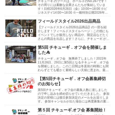
チキューギ.のブースは、ホール２のNo.287です！
その周りには素敵な企業さんたちが集結していま
す！日程2026年6月26日（金）10:00〜18:00 ※ビ
ジネスデイ14:00〜18:00 ※一般特別公開2026年6
月27日（土）10:0...
フィールドスタイル2026出品商品
【フィールドスタイル2026出品商品】の一部を紹
介します！フィールドスタイルページ：この他にも
イベントでしか販売しない商品や、限定品などたく
さんの商品を出品します！さらに、チキューギ.が使
わなくなったギアや、買ったけど使っていないギア
などの...
第5回 チキューギ．オフ会を開催しま
した⛺
チキューギ．オフ会 無事終了しました！2022年
11月28日、29日に第5回となるチキューギ．オフ会
を開催しました。この二日間は冬直前の時期にも関
わらずとても暖かく素晴らしい天候に恵まれ、最高
の会になりました！開催地は新潟県 津南町にある
「...
【第5回チキューギ．オフ会募集締切
のお知らせ】
第5回チキューギ．オフ会の募集人数に達しました
ので申し込みを締め切らせていただきました。 参加
決定の皆様には後日参加決定のメールをお送りしま
す。 参加キャンセルが出た場合には再度募集の案内
をさせていただきます。 よろしくお願いします😊
第4回...
第５回 チキューギ.オフ会 募集開始！