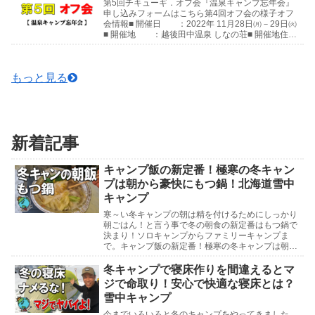
第5回チキューギ．オフ会『温泉キャンプ忘年会』
申し込みフォームはこちら第4回オフ会の様子オフ
会情報■ 開催日 ：2022年 11月28日㈪－29日㈫
■ 開催地 ：越後田中温泉 しなの荘■ 開催地住
所：〒949-8205 新潟県中魚沼郡津...
もっと見る
新着記事
キャンプ飯の新定番！極寒の冬キャン
プは朝から豪快にもつ鍋！北海道雪中
キャンプ
寒～い冬キャンプの朝は精を付けるためにしっかり
朝ごはん！と言う事で冬の朝食の新定番はもつ鍋で
決まり！ソロキャンプからファミリーキャンプま
で。キャンプ飯の新定番！極寒の冬キャンプは朝か
ら豪快にもつ鍋！北海道雪中キャンプ北海道雪中キ
ャンプ参考動...
冬キャンプで寝床作りを間違えるとマ
ジで命取り！安心で快適な寝床とは？
雪中キャンプ
今までいろいろと冬のキャンプをやってきました