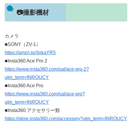
📷撮影機材
カメラ
■SONY（ZV-1）
https://amzn.to/3nkaYR5
■Insta360 Ace Pro 2
https://www.insta360.com/sal/ace-pro-2?
utm_term=INROUCY
■Insta360 Ace Pro
https://www.insta360.com/sal/ace-pro?
utm_term=INROUCY
■Insta360 アクセサリー類
https://store.insta360.com/accessory?utm_term=INROUCY