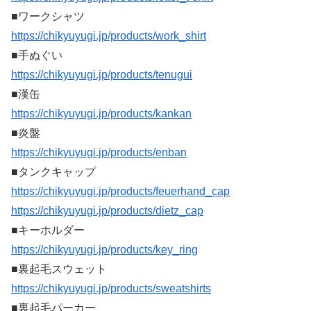
■ワークシャツ
https://chikyuyugi.jp/products/work_shirt
■手ぬぐい
https://chikyuyugi.jp/products/tenugui
■漢缶
https://chikyuyugi.jp/products/kankan
■炎盤
https://chikyuyugi.jp/products/enban
■タンクキャップ
https://chikyuyugi.jp/products/feuerhand_cap
https://chikyuyugi.jp/products/dietz_cap
■キーホルダー
https://chikyuyugi.jp/products/key_ring
■裏起毛スウェット
https://chikyuyugi.jp/products/sweatshirts
■裏起毛パーカー