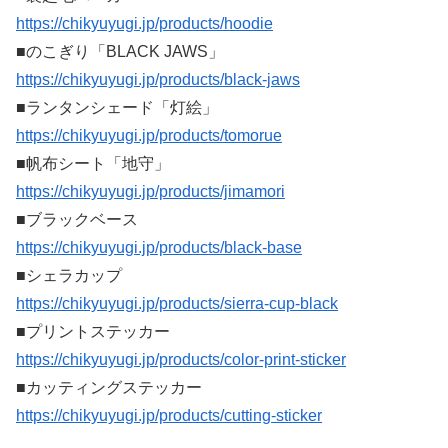
https://chikyuyugi.jp/products/hoodie
■のこぎり「BLACK JAWS」
https://chikyuyugi.jp/products/black-jaws
■ランタンシェード「灯絵」
https://chikyuyugi.jp/products/tomorue
■帆布シート「地守」
https://chikyuyugi.jp/products/jimamori
■ブラックベース
https://chikyuyugi.jp/products/black-base
■シェラカップ
https://chikyuyugi.jp/products/sierra-cup-black
■プリントステッカー
https://chikyuyugi.jp/products/color-print-sticker
■カッティングステッカー
https://chikyuyugi.jp/products/cutting-sticker