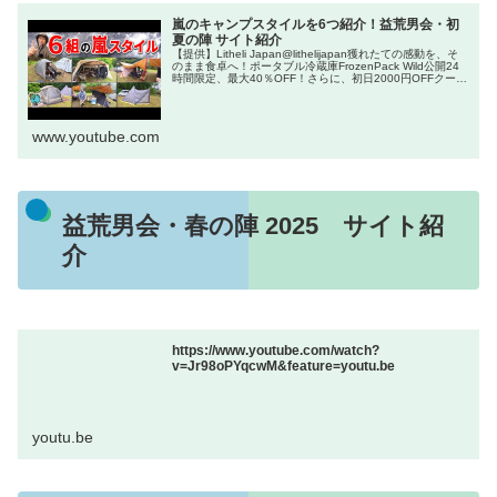
嵐のキャンプスタイルを6つ紹介！益荒男会・初
夏の陣 サイト紹介
【提供】Litheli Japan@lithelijapan獲れたての感動を、そ
のまま食卓へ！ポータブル冷蔵庫FrozenPack Wild公開24
時間限定、最大40％OFF！さらに、初日2000円OFFクーポ
ン配布中！...
www.youtube.com
益荒男会・春の陣 2025 サイト紹
介
https://www.youtube.com/watch?
v=Jr98oPYqcwM&feature=youtu.be
youtu.be