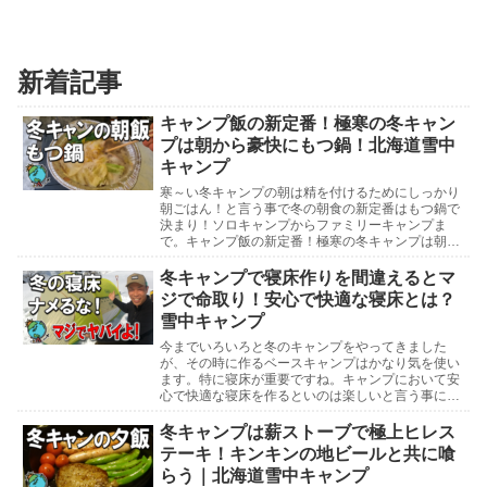
新着記事
キャンプ飯の新定番！極寒の冬キャン
プは朝から豪快にもつ鍋！北海道雪中
キャンプ
寒～い冬キャンプの朝は精を付けるためにしっかり
朝ごはん！と言う事で冬の朝食の新定番はもつ鍋で
決まり！ソロキャンプからファミリーキャンプま
で。キャンプ飯の新定番！極寒の冬キャンプは朝か
ら豪快にもつ鍋！北海道雪中キャンプ北海道雪中キ
ャンプ参考動...
冬キャンプで寝床作りを間違えるとマ
ジで命取り！安心で快適な寝床とは？
雪中キャンプ
今までいろいろと冬のキャンプをやってきました
が、その時に作るベースキャンプはかなり気を使い
ます。特に寝床が重要ですね。キャンプにおいて安
心で快適な寝床を作るといのは楽しいと言う事にも
関係しますが、寝床作りを間違えてしまうと命にも
かかわるよう...
冬キャンプは薪ストーブで極上ヒレス
テーキ！キンキンの地ビールと共に喰
らう｜北海道雪中キャンプ