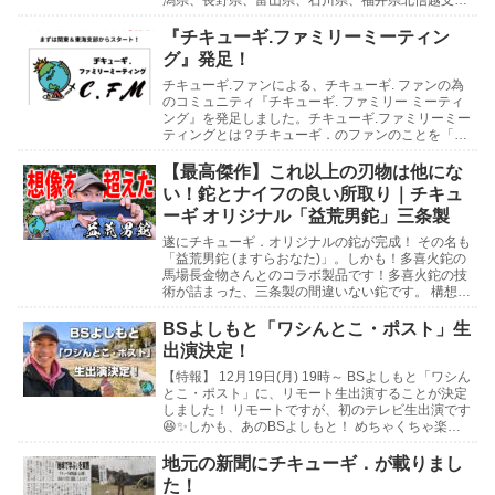
潟県、長野県、富山県、石川県、福井県北信越支部
の支部長には、石川県の「たじさん」、支部長補佐
に...
『チキューギ.ファミリーミーティン
グ』発足！
チキューギ.ファンによる、チキューギ. ファンの為
のコミュニティ『チキューギ. ファミリー ミーティ
ング』を発足しました。チキューギ.ファミリーミー
ティングとは？チキューギ．のファンのことを「チ
キューギ.ファミリー」と呼んでいまして、そのフ...
【最高傑作】これ以上の刃物は他にな
い！鉈とナイフの良い所取り｜チキュ
ーギ オリジナル「益荒男鉈」三条製
遂にチキューギ．オリジナルの鉈が完成！ その名も
「益荒男鉈 (ますらおなた)」。しかも！多喜火鉈の
馬場長金物さんとのコラボ製品です！多喜火鉈の技
術が詰まった、三条製の間違いない鉈です。 構想3
年の想いがたっぷり込められた最高傑作をとくとご
覧...
BSよしもと「ワシんとこ・ポスト」生
出演決定！
【特報】 12月19日(月) 19時～ BSよしもと「ワシん
とこ・ポスト」に、リモート生出演することが決定
しました！ リモートですが、初のテレビ生出演です
😆✨しかも、あのBSよしもと！ めちゃくちゃ楽し
みです！ 皆さん是非見守っていて下さい...
地元の新聞にチキューギ．が載りまし
た！