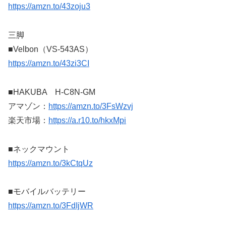
https://amzn.to/43zoju3
三脚
■Velbon（VS-543AS）
https://amzn.to/43zi3CI
■HAKUBA H-C8N-GM
アマゾン：
https://amzn.to/3FsWzvj
楽天市場：
https://a.r10.to/hkxMpi
■ネックマウント
https://amzn.to/3kCtqUz
■モバイルバッテリー
https://amzn.to/3FdIjWR