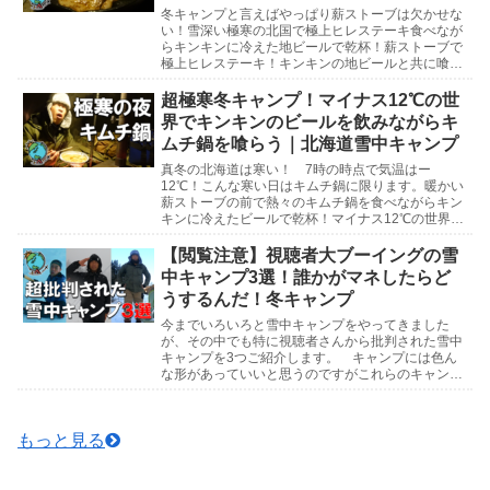
冬キャンプと言えばやっぱり薪ストーブは欠かせな
い！雪深い極寒の北国で極上ヒレステーキ食べなが
らキンキンに冷えた地ビールで乾杯！薪ストーブで
極上ヒレステーキ！キンキンの地ビールと共に喰ら
う北海道雪中キャンプ北海道雪中キャンプ参考動画
マイナス1...
超極寒冬キャンプ！マイナス12℃の世
界でキンキンのビールを飲みながらキ
ムチ鍋を喰らう｜北海道雪中キャンプ
真冬の北海道は寒い！ 7時の時点で気温はー
12℃！こんな寒い日はキムチ鍋に限ります。暖かい
薪ストーブの前で熱々のキムチ鍋を食べながらキン
キンに冷えたビールで乾杯！マイナス12℃の世界で
キンキンのビールを飲みながらキムチ鍋を喰らう北
海道雪中キ...
【閲覧注意】視聴者大ブーイングの雪
中キャンプ3選！誰かがマネしたらど
うするんだ！冬キャンプ
今までいろいろと雪中キャンプをやってきました
が、その中でも特に視聴者さんから批判された雪中
キャンプを3つご紹介します。 キャンプには色ん
な形があっていいと思うのですがこれらのキャンプ
はマネしないでくださいね。下手したら命にもかか
わりますので...
もっと見る