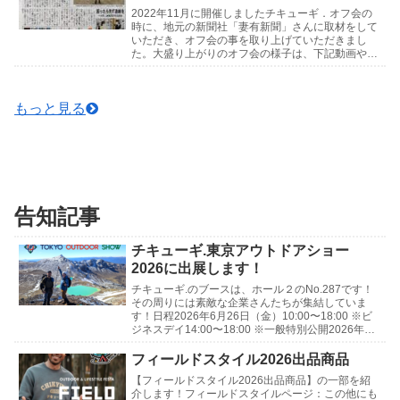
2022年11月に開催しましたチキューギ．オフ会の
時に、地元の新聞社「妻有新聞」さんに取材をして
いただき、オフ会の事を取り上げていただきまし
た。大盛り上がりのオフ会の様子は、下記動画や写
真でお楽しみください🍺↓記事はこちら↓チキュー
ギ．オフ...
もっと見る
告知記事
チキューギ.東京アウトドアショー
2026に出展します！
チキューギ.のブースは、ホール２のNo.287です！
その周りには素敵な企業さんたちが集結していま
す！日程2026年6月26日（金）10:00〜18:00 ※ビ
ジネスデイ14:00〜18:00 ※一般特別公開2026年6
月27日（土）10:0...
フィールドスタイル2026出品商品
【フィールドスタイル2026出品商品】の一部を紹
介します！フィールドスタイルページ：この他にも