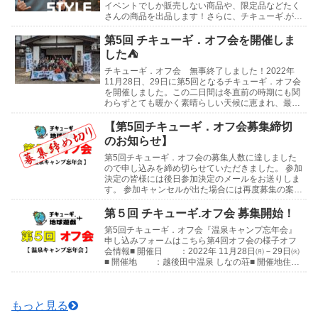
イベントでしか販売しない商品や、限定品などたく
さんの商品を出品します！さらに、チキューギ.が使
わなくなったギアや、買ったけど使っていないギア
などの...
第5回 チキューギ．オフ会を開催しま
した⛺
チキューギ．オフ会 無事終了しました！2022年
11月28日、29日に第5回となるチキューギ．オフ会
を開催しました。この二日間は冬直前の時期にも関
わらずとても暖かく素晴らしい天候に恵まれ、最高
の会になりました！開催地は新潟県 津南町にある
「...
【第5回チキューギ．オフ会募集締切
のお知らせ】
第5回チキューギ．オフ会の募集人数に達しました
ので申し込みを締め切らせていただきました。 参加
決定の皆様には後日参加決定のメールをお送りしま
す。 参加キャンセルが出た場合には再度募集の案内
をさせていただきます。 よろしくお願いします😊
第4回...
第５回 チキューギ.オフ会 募集開始！
第5回チキューギ．オフ会『温泉キャンプ忘年会』
申し込みフォームはこちら第4回オフ会の様子オフ
会情報■ 開催日 ：2022年 11月28日㈪－29日㈫
■ 開催地 ：越後田中温泉 しなの荘■ 開催地住
所：〒949-8205 新潟県中魚沼郡津...
もっと見る