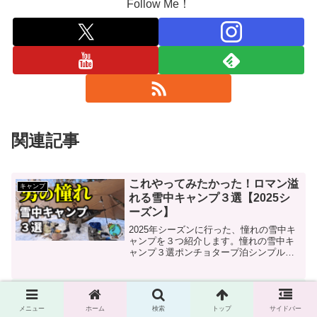
Follow Me！
関連記事
これやってみたかった！ロマン溢
キャンプ
れる雪中キャンプ３選【2025シ
ーズン】
2025年シーズンに行った、憧れの雪中キ
ャンプを３つ紹介します。憧れの雪中キ
ャンプ３選ポンチョタープ泊シンプルタ
ープ雪中キャンプ雪中ハンモック泊動画
内の使用ギアポンチョタープ泊ポンチョ
ポールロープ 帆布シートクローズドセ
ココでキャンプは無理！世界で2
海外キャンプ
ルマットチタンテーブ...
番目に古いオーストラリアの国立
メニュー
ホーム
検索
トップ
サイドバー