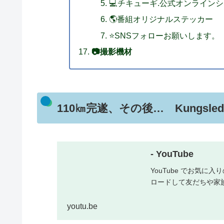
💻チキューギ.公式オンライン
🌎番組オリジナルステッカー
⭐SNSフォローお願いします。
📷撮影機材
110㎞完遂、その後… Kungsled
- YouTube
YouTube でお気
ロードして友だちや家
youtu.be