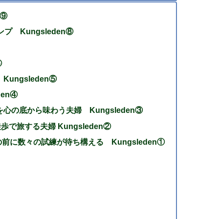
n⑨
 Kungsleden⑧
⑥
ngsleden⑤
en④
の底から味わう夫婦 Kungsleden③
で旅する夫婦 Kungsleden②
前に数々の試練が待ち構える Kungsleden①