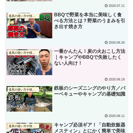
2020.07.11
BBQで野菜を本当に美味しく食
道具の使い方や技術動画
べる方法とは？野菜のうまみを引
き出す焼き方
2020.06.20
一番かんたん！炭の火おこし方法
道具の使い方や技術動画
｜キャンプやBBQで失敗したく
ない人向け！
2020.06.19
鉄板のシーズニングのやり方／バ
道具の使い方や技術動画
ーベキューやキャンプの基礎知識
2020.06.11
キャンプ必須ギア！「自動炊飯器
道具の使い方や技術動画
メスティン」とにかく簡単で美味