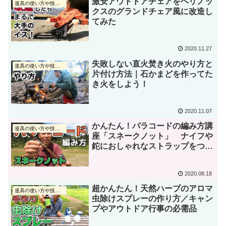
激安アウトドアチェアをヘリノッ
道具の使い方や技術動画
クスのグランドチェア風に改造し
てみた
2020.11.27
失敗しない直火焚き火のやり方と
道具の使い方や技術動画
片付け方法｜石かまどを作ってた
き火をしよう！
2020.11.07
かんたん！パラコードの編み方講
道具の使い方や技術動画
座「スネークノット」 ナイフや
鉈におしゃれなストラップをつけ
てみよう！
2020.08.18
超かんたん！天然ハーブのアロマ
道具の使い方や技術動画
虫除けスプレーの作り方／キャン
プやアウトドア行事の必需品