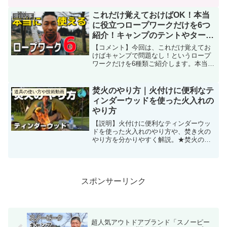
方法｜石かまどを作ってたき火をしよ
う！ 【使用キャンプ道具】 【商 品
これだけ覚えておけばOK！本当
注目記事
名】ブッシュクラフト た...
に役立つロープワークだけを6つ
紹介！キャンプのテントやタープ
やハンモックに！
【コメント】今回は、これだけ覚えてお
けばキャンプで問題なし！というロープ
ワークだけを6種類ご紹介します。本当に
使えるモノばかりですので是非マスター
してアウトドアシーンで実践してみてく
ださい！これであなたもキャンプでヒー
焚火のやり方｜火付けに便利なテ
道具の使い方や技術動画
ローだ！！※【訂正】動...
ィンダーウッドを使った火入れの
やり方
【説明】火付けに便利なティンダーウッ
ドを使った火入れのやり方や、焚き火の
やり方を分かりやすく解説。★焚火のや
り方 火付けに便利なティンダーウッドを
使った火入れのやり方【キャンプ道具一
覧】■ティンダーウッドアマゾン：楽天市
場：■焚火台■焚火台...
スポンサーリンク
超人気アウトドアブランド「スノーピー