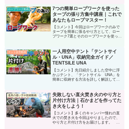
幕」のフルメッシュインナーを紹介しま
す。★パップテントの王道「炎幕」のメ
7つの簡単ロープワークを使った
ロープワーク動画
ッシュインナーを紹介｜炎幕...
タープの張り方集中講座｜これで
あなたもロープマスター！
【コメント】今回はロープワークのみで
タープを簡単に張るやり方として、ロー
プワーク7選とそのロープワークを使った
タープの張り方集中講座です。この動画
で紹介しているロープワークさえマスタ
ーすればキャンプに関して言えば他のロ
一人用空中テント「テントサイ
テント設営動画
ープワークを覚える必要...
ル・UNA」収納完全ガイド／
TENTSILE UNA
【コメント】先日紹介しました空中に浮
かぶテント、「テントサイル UNA」を
簡単に収納する方法を詳しく解説してい
ます。これさえ見ておけば間違いなく誰
でも簡単に片付けることが出来ます。必
見です。★一人用空中テント「テントサ
失敗しない直火焚き火のやり方と
道具の使い方や技術動画
イル・UNA」収納完全...
片付け方法｜石かまどを作ってた
き火をしよう！
【コメント】多くのキャンパー憧れの直
火での焚き火を今回はやりましたので、
やり方と片付け方をお届けします。 ★
失敗しない直火焚き火のやり方と片付け