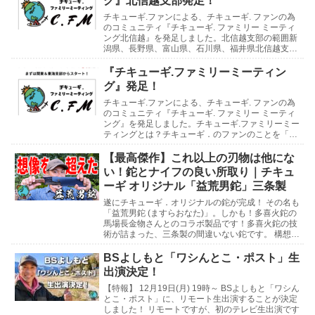
グ』北信越支部発足！
チキューギ.ファンによる、チキューギ. ファンの為
のコミュニティ『チキューギ. ファミリー ミーティ
ング北信越』を発足しました。北信越支部の範囲新
潟県、長野県、富山県、石川県、福井県北信越支部
の支部長には、石川県の「たじさん」、支部長補佐
に...
『チキューギ.ファミリーミーティン
グ』発足！
チキューギ.ファンによる、チキューギ. ファンの為
のコミュニティ『チキューギ. ファミリー ミーティ
ング』を発足しました。チキューギ.ファミリーミー
ティングとは？チキューギ．のファンのことを「チ
キューギ.ファミリー」と呼んでいまして、そのフ...
【最高傑作】これ以上の刃物は他にな
い！鉈とナイフの良い所取り｜チキュ
ーギ オリジナル「益荒男鉈」三条製
遂にチキューギ．オリジナルの鉈が完成！ その名も
「益荒男鉈 (ますらおなた)」。しかも！多喜火鉈の
馬場長金物さんとのコラボ製品です！多喜火鉈の技
術が詰まった、三条製の間違いない鉈です。 構想3
年の想いがたっぷり込められた最高傑作をとくとご
覧...
BSよしもと「ワシんとこ・ポスト」生
出演決定！
【特報】 12月19日(月) 19時～ BSよしもと「ワシん
とこ・ポスト」に、リモート生出演することが決定
しました！ リモートですが、初のテレビ生出演です