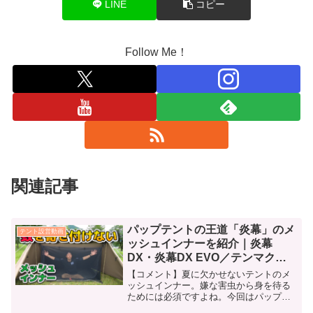
LINE
コピー
Follow Me！
関連記事
パップテントの王道「炎幕」のメ
テント設営動画
ッシュインナーを紹介｜炎幕
DX・炎幕DX EVO／テンマクデ
ザイン｜軍幕
【コメント】夏に欠かせないテントのメ
ッシュインナー。嫌な害虫から身を待る
ためには必須ですよね。今回はパップテ
ントの王道、テンマクデザインの「炎