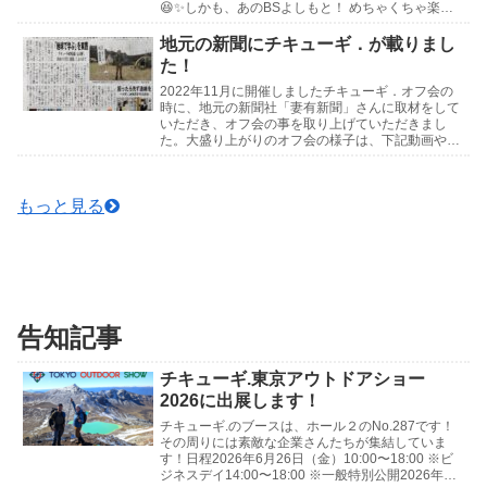
😆✨しかも、あのBSよしもと！ めちゃくちゃ楽し
みです！ 皆さん是非見守っていて下さい...
地元の新聞にチキューギ．が載りまし
た！
2022年11月に開催しましたチキューギ．オフ会の
時に、地元の新聞社「妻有新聞」さんに取材をして
いただき、オフ会の事を取り上げていただきまし
た。大盛り上がりのオフ会の様子は、下記動画や写
真でお楽しみください🍺↓記事はこちら↓チキュー
ギ．オフ...
もっと見る
告知記事
チキューギ.東京アウトドアショー
2026に出展します！
チキューギ.のブースは、ホール２のNo.287です！
その周りには素敵な企業さんたちが集結していま
す！日程2026年6月26日（金）10:00〜18:00 ※ビ
ジネスデイ14:00〜18:00 ※一般特別公開2026年6