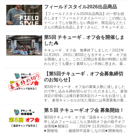
月27日（土）10:0...
フィールドスタイル2026出品商品
【フィールドスタイル2026出品商品】の一部を紹
介します！フィールドスタイルページ：この他にも
イベントでしか販売しない商品や、限定品などたく
さんの商品を出品します！さらに、チキューギ.が使
わなくなったギアや、買ったけど使っていないギア
などの...
第5回 チキューギ．オフ会を開催しま
した⛺
チキューギ．オフ会 無事終了しました！2022年
11月28日、29日に第5回となるチキューギ．オフ会
を開催しました。この二日間は冬直前の時期にも関
わらずとても暖かく素晴らしい天候に恵まれ、最高
の会になりました！開催地は新潟県 津南町にある
「...
【第5回チキューギ．オフ会募集締切
のお知らせ】
第5回チキューギ．オフ会の募集人数に達しました
ので申し込みを締め切らせていただきました。 参加
決定の皆様には後日参加決定のメールをお送りしま
す。 参加キャンセルが出た場合には再度募集の案内
をさせていただきます。 よろしくお願いします😊
第4回...
第５回 チキューギ.オフ会 募集開始！
第5回チキューギ．オフ会『温泉キャンプ忘年会』
申し込みフォームはこちら第4回オフ会の様子オフ
会情報■ 開催日 ：2022年 11月28日㈪－29日㈫
■ 開催地 ：越後田中温泉 しなの荘■ 開催地住