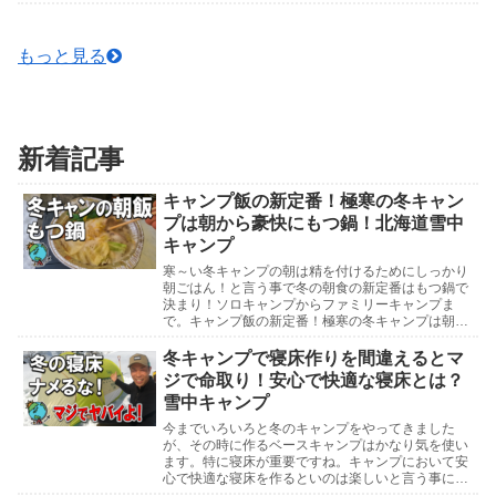
所：〒949-8205 新潟県中魚沼郡津...
もっと見る
新着記事
キャンプ飯の新定番！極寒の冬キャン
プは朝から豪快にもつ鍋！北海道雪中
キャンプ
寒～い冬キャンプの朝は精を付けるためにしっかり
朝ごはん！と言う事で冬の朝食の新定番はもつ鍋で
決まり！ソロキャンプからファミリーキャンプま
で。キャンプ飯の新定番！極寒の冬キャンプは朝か
ら豪快にもつ鍋！北海道雪中キャンプ北海道雪中キ
ャンプ参考動...
冬キャンプで寝床作りを間違えるとマ
ジで命取り！安心で快適な寝床とは？
雪中キャンプ
今までいろいろと冬のキャンプをやってきました
が、その時に作るベースキャンプはかなり気を使い
ます。特に寝床が重要ですね。キャンプにおいて安
心で快適な寝床を作るといのは楽しいと言う事にも
関係しますが、寝床作りを間違えてしまうと命にも