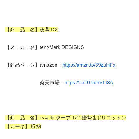
【商 品 名】炎幕 DX
【メーカー名】tent-Mark DESIGNS
【商品ページ】amazon：
https://amzn.to/39zuHFx
楽天市場：
https://a.r10.to/hVFl3A
【商 品 名】ヘキサ タープ T/C 難燃性ポリコットン
【カーキ】 収納