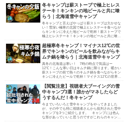
かかわるよう...
冬キャンプは薪ストーブで極上ヒレス
テーキ！キンキンの地ビールと共に喰
らう｜北海道雪中キャンプ
冬キャンプと言えばやっぱり薪ストーブは欠かせな
い！雪深い極寒の北国で極上ヒレステーキ食べなが
らキンキンに冷えた地ビールで乾杯！薪ストーブで
極上ヒレステーキ！キンキンの地ビールと共に喰ら
う北海道雪中キャンプ北海道雪中キャンプ参考動画
マイナス1...
超極寒冬キャンプ！マイナス12℃の世
界でキンキンのビールを飲みながらキ
ムチ鍋を喰らう｜北海道雪中キャンプ
真冬の北海道は寒い！ 7時の時点で気温はー
12℃！こんな寒い日はキムチ鍋に限ります。暖かい
薪ストーブの前で熱々のキムチ鍋を食べながらキン
キンに冷えたビールで乾杯！マイナス12℃の世界で
キンキンのビールを飲みながらキムチ鍋を喰らう北
海道雪中キ...
【閲覧注意】視聴者大ブーイングの雪
中キャンプ3選！誰かがマネしたらど
うするんだ！冬キャンプ
今までいろいろと雪中キャンプをやってきました
が、その中でも特に視聴者さんから批判された雪中
キャンプを3つご紹介します。 キャンプには色ん
な形があっていいと思うのですがこれらのキャンプ
はマネしないでくださいね。下手したら命にもかか
わりますので...