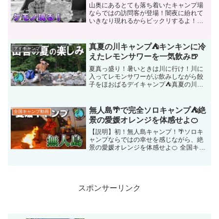
山奥にあるとても落ち着いたキャンプ場
ならではの訪問客が登場！闇夜に紛れて
いきなり現れるからビックリするよ！！
全国キャンプ 第43弾 広島編「弥栄オー
トキャンプ場」闇に紛れて突如現れる訪
問者！油断できない広島のキャンプ⛺⭐チ
真夏の川キャンプ⛺キンキンに冷
デイキャンプ
キューギ.の焚き...
えたレモンサワーを一気飲み🍺
夏真っ盛り！暑いときは川に行け！川に
入ってレモンサワーがぶ飲みしながら餃
子をほおばるデイキャンプ⛺真夏の川キ
ャンプ⛺キンキンに冷えたレモンサワー
を一気飲み🍺⭐チャンネル登録はこちら
（無料） 🌎チキューギ．メンバー登録は
無人島🌴で完全ソロキャンプ⛺絶
全国キャンプ動画
こちら🌎サブチャンネル...
景の愛媛オレンジを体感せよ🍊
【説明】初！無人島キャンプ！🌴ソロキ
ャンプならではの幸せを感じながら、絶
景の愛媛オレンジを体感せよ🍊 全国キャ
ンプ 第33弾 愛媛編「鹿島キャンプ場」
★無人島🌴で完全ソロキャンプ⛺絶景の
愛媛オレンジを体感せよ🍊▼徳島キャン
プ★四国編のオフシ...
スポンサーリンク