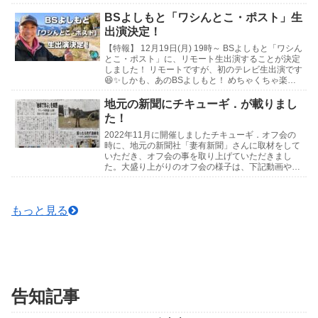
年の想いがたっぷり込められた最高傑作をとくとご
覧...
BSよしもと「ワシんとこ・ポスト」生
出演決定！
【特報】 12月19日(月) 19時～ BSよしもと「ワシん
とこ・ポスト」に、リモート生出演することが決定
しました！ リモートですが、初のテレビ生出演です
😆✨しかも、あのBSよしもと！ めちゃくちゃ楽し
みです！ 皆さん是非見守っていて下さい...
地元の新聞にチキューギ．が載りまし
た！
2022年11月に開催しましたチキューギ．オフ会の
時に、地元の新聞社「妻有新聞」さんに取材をして
いただき、オフ会の事を取り上げていただきまし
た。大盛り上がりのオフ会の様子は、下記動画や写
真でお楽しみください🍺↓記事はこちら↓チキュー
ギ．オフ...
もっと見る
告知記事