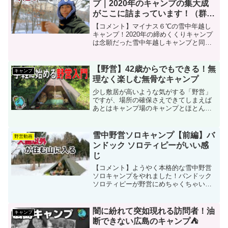
プ｜2020年のキャンプの集大成
がここに詰まっています！（群馬
県／グリーンパークふきわれ）
【コメント】マイナス６℃の雪中年越し
キャンプ！2020年の締めくくりキャンプ
は念願だった雪中年越しキャンプと同時
にキャンプ初めも縁起のいい新年から！
このキャンプには2020年にチキューギ.が
キャンプに取り組み、真剣に駆け抜けて
【野営】42歳からでもできる！無
キャンプ
きた集大成です...
理なく楽しむ無骨なキャンプ
少し敷居が高いような気がする「野営」
ですが、場所の確保さえできてしまえば
あとはキャンプ場のキャンプとほとんど
変わりません。 最低限のルールとマナー
さえわきまえていれば誰でも手軽に楽し
めます。【野営】42歳からでもできる！
雪中野営ソロキャンプ【前編】バ
野営動画
無理なく楽しむ無骨な...
ンドック ソロティピーがいい感
じ
【コメント】ようやく本格的な雪中野営
ソロキャンプをやれました！バンドック
ソロティピーが野営にめちゃくちゃいい
感じで映えてます！最高の雪中野営、ま
ずは前編です。 ★雪中野営ソロキャン
プ【前編】バンドック ソロティピーがい
闇に紛れて突如現れる訪問者！油
キャンプ
い感じ 【使用キャン...
断できない広島のキャンプ⛺