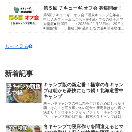
をさせていただきます。 よろしくお願いします😊
第4回...
第５回 チキューギ.オフ会 募集開始！
第5回チキューギ．オフ会『温泉キャンプ忘年会』
申し込みフォームはこちら第4回オフ会の様子オフ
会情報■ 開催日 ：2022年 11月28日㈪－29日㈫
■ 開催地 ：越後田中温泉 しなの荘■ 開催地住
所：〒949-8205 新潟県中魚沼郡津...
もっと見る
新着記事
キャンプ飯の新定番！極寒の冬キャン
プは朝から豪快にもつ鍋！北海道雪中
キャンプ
寒～い冬キャンプの朝は精を付けるためにしっかり
朝ごはん！と言う事で冬の朝食の新定番はもつ鍋で
決まり！ソロキャンプからファミリーキャンプま
で。キャンプ飯の新定番！極寒の冬キャンプは朝か
ら豪快にもつ鍋！北海道雪中キャンプ北海道雪中キ
ャンプ参考動...
冬キャンプで寝床作りを間違えるとマ