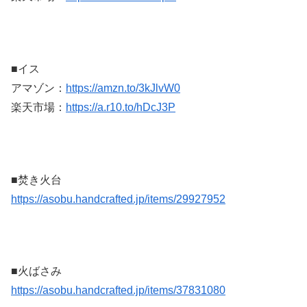
■イス
アマゾン：
https://amzn.to/3kJlvW0
楽天市場：
https://a.r10.to/hDcJ3P
■焚き火台
https://asobu.handcrafted.jp/items/29927952
■火ばさみ
https://asobu.handcrafted.jp/items/37831080