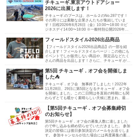
チキューギ.東京アウトドアショー
2026に出展します！
チキューギ.のブースは、ホール２のNo.287です！
その周りには素敵な企業さんたちが集結していま
す！日程2026年6月26日（金）10:00〜18:00 ※ビ
ジネスデイ14:00〜18:00 ※一般特別公開2026年6
月27日（土）10:0...
フィールドスタイル2026出品商品
【フィールドスタイル2026出品商品】の一部を紹
介します！フィールドスタイルページ：この他にも
イベントでしか販売しない商品や、限定品などたく
さんの商品を出品します！さらに、チキューギ.が使
わなくなったギアや、買ったけど使っていないギア
などの...
第5回 チキューギ．オフ会を開催しま
した⛺
チキューギ．オフ会 無事終了しました！2022年
11月28日、29日に第5回となるチキューギ．オフ会
を開催しました。この二日間は冬直前の時期にも関
わらずとても暖かく素晴らしい天候に恵まれ、最高
の会になりました！開催地は新潟県 津南町にある
「...
【第5回チキューギ．オフ会募集締切
のお知らせ】
第5回チキューギ．オフ会の募集人数に達しました
ので申し込みを締め切らせていただきました。 参加
決定の皆様には後日参加決定のメールをお送りしま
す。 参加キャンセルが出た場合には再度募集の案内