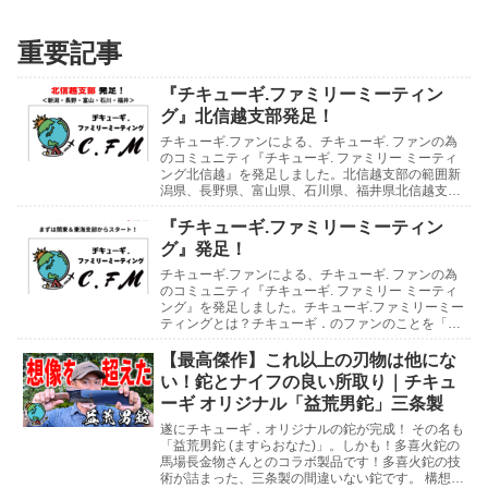
重要記事
『チキューギ.ファミリーミーティン
グ』北信越支部発足！
チキューギ.ファンによる、チキューギ. ファンの為
のコミュニティ『チキューギ. ファミリー ミーティ
ング北信越』を発足しました。北信越支部の範囲新
潟県、長野県、富山県、石川県、福井県北信越支部
の支部長には、石川県の「たじさん」、支部長補佐
に...
『チキューギ.ファミリーミーティン
グ』発足！
チキューギ.ファンによる、チキューギ. ファンの為
のコミュニティ『チキューギ. ファミリー ミーティ
ング』を発足しました。チキューギ.ファミリーミー
ティングとは？チキューギ．のファンのことを「チ
キューギ.ファミリー」と呼んでいまして、そのフ...
【最高傑作】これ以上の刃物は他にな
い！鉈とナイフの良い所取り｜チキュ
ーギ オリジナル「益荒男鉈」三条製
遂にチキューギ．オリジナルの鉈が完成！ その名も
「益荒男鉈 (ますらおなた)」。しかも！多喜火鉈の
馬場長金物さんとのコラボ製品です！多喜火鉈の技
術が詰まった、三条製の間違いない鉈です。 構想3