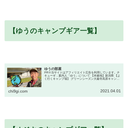
【ゆうのキャンプギア一覧】
ゆうの部屋
PR※当サイトはアフィリエイト広告を利用しています。チ
キューギ．案内人「ゆう」について 【本拠地】新潟県 【よ
く行くキャンプ場】 グリーンシーズン大厳寺高原キャンプ
場 大源太キャニオンキャンプ場 ウインターシーズン松
之山温泉スノーパーク 【...
2021.04.01
chi9gi.com