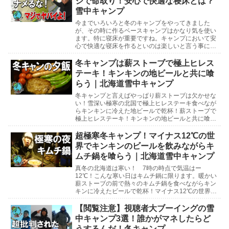
ジで命取り！安心で快適な寝床とは？
雪中キャンプ
今までいろいろと冬のキャンプをやってきました
が、その時に作るベースキャンプはかなり気を使い
ます。特に寝床が重要ですね。キャンプにおいて安
心で快適な寝床を作るといのは楽しいと言う事にも
関係しますが、寝床作りを間違えてしまうと命にも
かかわるよう...
冬キャンプは薪ストーブで極上ヒレス
テーキ！キンキンの地ビールと共に喰
らう｜北海道雪中キャンプ
冬キャンプと言えばやっぱり薪ストーブは欠かせな
い！雪深い極寒の北国で極上ヒレステーキ食べなが
らキンキンに冷えた地ビールで乾杯！薪ストーブで
極上ヒレステーキ！キンキンの地ビールと共に喰ら
う北海道雪中キャンプ北海道雪中キャンプ参考動画
マイナス1...
超極寒冬キャンプ！マイナス12℃の世
界でキンキンのビールを飲みながらキ
ムチ鍋を喰らう｜北海道雪中キャンプ
真冬の北海道は寒い！ 7時の時点で気温はー
12℃！こんな寒い日はキムチ鍋に限ります。暖かい
薪ストーブの前で熱々のキムチ鍋を食べながらキン
キンに冷えたビールで乾杯！マイナス12℃の世界で
キンキンのビールを飲みながらキムチ鍋を喰らう北
海道雪中キ...
【閲覧注意】視聴者大ブーイングの雪
中キャンプ3選！誰かがマネしたらど
うするんだ！冬キャンプ