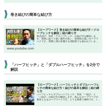
巻き結びの簡単な結び方
【ロープワーク】巻き結びの簡単な結び方！クロ
ーブヒッチを解説｜紐の縛り方
巻き結び、別名「クローブヒッチ」の結び方を解説しま
す。簡単に結べて使い勝手が良い、実用性の高いロープワ
ークです。実際に僕の所属する消防団でも使われていま
す！⭐チキューギ．チャンネルの登録
www.youtube.com
「ハーフヒッチ」と「ダブルハーフヒッチ」を2分で
解説
【ロープワーク】ハーフヒッチとダブルハーフヒ
ッチの簡単な結び方！結びの基本を解説｜紐の縛
り方
ハーフヒッチとダブルハーフヒッチ、別名「一結び」と
「二結び」の結び方を解説します。色んなロープワークの
基本となるロープワークです。とても簡単で便利です。⭐チ
キューギ．チャンネルの登録