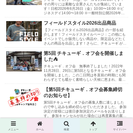
その周りには素敵な企業さんたちが集結していま
す！日程2026年6月26日（金）10:00〜18:00 ※ビ
ジネスデイ14:00〜18:00 ※一般特別公開2026年6
月27日（土）10:0...
フィールドスタイル2026出品商品
【フィールドスタイル2026出品商品】の一部を紹
介します！フィールドスタイルページ：この他にも
イベントでしか販売しない商品や、限定品などたく
さんの商品を出品します！さらに、チキューギ.が使
わなくなったギアや、買ったけど使っていないギア
などの...
第5回 チキューギ．オフ会を開催しま
した⛺
チキューギ．オフ会 無事終了しました！2022年
11月28日、29日に第5回となるチキューギ．オフ会
を開催しました。この二日間は冬直前の時期にも関
わらずとても暖かく素晴らしい天候に恵まれ、最高
の会になりました！開催地は新潟県 津南町にある
「...
【第5回チキューギ．オフ会募集締切
のお知らせ】
第5回チキューギ．オフ会の募集人数に達しました
ので申し込みを締め切らせていただきました。 参加
決定の皆様には後日参加決定のメールをお送りしま
す。 参加キャンセルが出た場合には再度募集の案内
をさせていただきます。 よろしくお願いします😊
第4回...
第５回 チキューギ.オフ会 募集開始！
メニュー
ホーム
検索
トップ
サイドバー
第5回チキューギ．オフ会『温泉キャンプ忘年会』