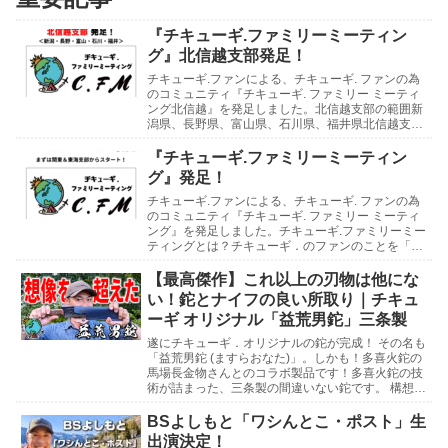
『チキューギ.ファミリーミーティン
グ』北信越支部発足！
チキューギ.ファンによる、チキューギ. ファンの為
のコミュニティ『チキューギ. ファミリー ミーティ
ング北信越』を発足しました。北信越支部の範囲新
潟県、長野県、富山県、石川県、福井県北信越支部
の支部長には、石川県の「たじさん」、支部長補佐
に...
『チキューギ.ファミリーミーティン
グ』発足！
チキューギ.ファンによる、チキューギ. ファンの為
のコミュニティ『チキューギ. ファミリー ミーティ
ング』を発足しました。チキューギ.ファミリーミー
ティングとは？チキューギ．のファンのことを「チ
キューギ.ファミリー」と呼んでいまして、そのフ...
【最高傑作】これ以上の刃物は他にな
い！鉈とナイフの良い所取り｜チキュ
ーギ オリジナル「益荒男鉈」三条製
遂にチキューギ．オリジナルの鉈が完成！ その名も
「益荒男鉈 (ますらおなた)」。しかも！多喜火鉈の
馬場長金物さんとのコラボ製品です！多喜火鉈の技
術が詰まった、三条製の間違いない鉈です。 構想3
年の想いがたっぷり込められた最高傑作をとくとご
覧...
BSよしもと「ワシんとこ・ポスト」生
出演決定！