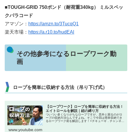
■TOUGH-GRID 750ポンド（耐荷重340kg） ミルスペッ
クパラコード
アマゾン：
https://amzn.to/3TucqQ1
楽天市場：
https://a.r10.to/hudEAl
その他参考になるロープワーク動
画
ロープを簡単に収納する方法（吊り下げ式）
【ロープワーク】ロープを簡単に収納する方法！
エイトロールを解説｜紐の縛り方
ついつい多くなりがちなロープですが、意外と困るのがロ
ープの収納方法なんですよね。そこで今回は簡単収納でき
るロープワーク術を解説します！⭐チキューギ．チャンネル
の登録
www.youtube.com