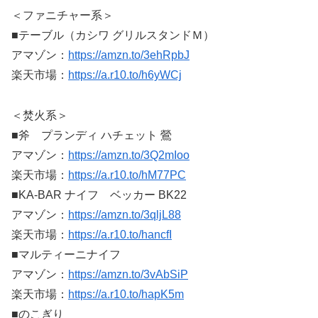
＜ファニチャー系＞
■テーブル（カシワ グリルスタンドＭ）
アマゾン：
https://amzn.to/3ehRpbJ
楽天市場：
https://a.r10.to/h6yWCj
＜焚火系＞
■斧 プランディ ハチェット 鶯
アマゾン：
https://amzn.to/3Q2mIoo
楽天市場：
https://a.r10.to/hM77PC
■KA-BAR ナイフ ベッカー BK22
アマゾン：
https://amzn.to/3qljL88
楽天市場：
https://a.r10.to/hancfI
■マルティーニナイフ
アマゾン：
https://amzn.to/3vAbSiP
楽天市場：
https://a.r10.to/hapK5m
■のこぎり