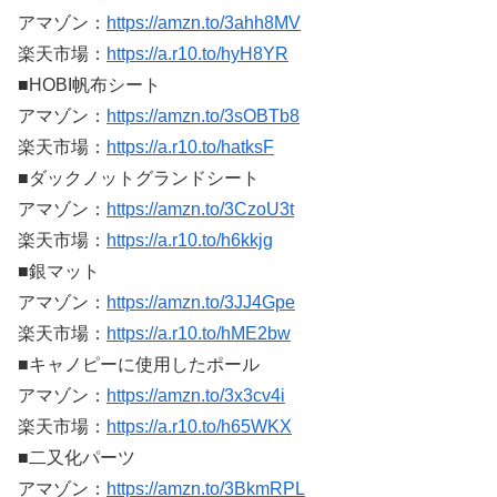
アマゾン：
https://amzn.to/3ahh8MV
楽天市場：
https://a.r10.to/hyH8YR
■HOBI帆布シート
アマゾン：
https://amzn.to/3sOBTb8
楽天市場：
https://a.r10.to/hatksF
■ダックノットグランドシート
アマゾン：
https://amzn.to/3CzoU3t
楽天市場：
https://a.r10.to/h6kkjg
■銀マット
アマゾン：
https://amzn.to/3JJ4Gpe
楽天市場：
https://a.r10.to/hME2bw
■キャノピーに使用したポール
アマゾン：
https://amzn.to/3x3cv4i
楽天市場：
https://a.r10.to/h65WKX
■二又化パーツ
アマゾン：
https://amzn.to/3BkmRPL