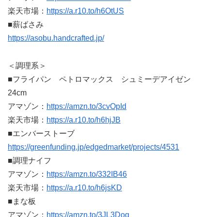
楽天市場：
https://a.r10.to/h6OtUS
■薪ばさみ
https://asobu.handcrafted.jp/
＜調理系＞
■フライパン ペトロマックス シュミーデアイゼン
24cm
アマゾン：
https://amzn.to/3cvOpId
楽天市場：
https://a.r10.to/h6hjJB
■エンバーストーブ
https://greenfunding.jp/edgedmarket/projects/4531
■調理ナイフ
アマゾン：
https://amzn.to/332IB46
楽天市場：
https://a.r10.to/h6jsKD
■まな板
アマゾン：
https://amzn.to/3JL3Doq