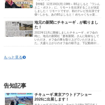
【特報】 12月19日(月) 19時～ BSよしもと「ワシん
とこ・ポスト」に、リモート生出演することが決定
しました！ リモートですが、初のテレビ生出演です
😆✨しかも、あのBSよしもと！ めちゃくちゃ楽し
みです！ 皆さん是非見守っていて下さい...
地元の新聞にチキューギ．が載りまし
た！
2022年11月に開催しましたチキューギ．オフ会の
時に、地元の新聞社「妻有新聞」さんに取材をして
いただき、オフ会の事を取り上げていただきまし
た。大盛り上がりのオフ会の様子は、下記動画や写
真でお楽しみください🍺↓記事はこちら↓チキュー
ギ．オフ...
もっと見る
告知記事
チキューギ.東京アウトドアショー
2026に出展します！
チキューギ.のブースは、ホール２のNo.287です！