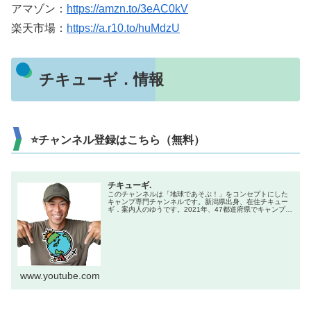
アマゾン：
https://amzn.to/3eAC0kV
楽天市場：
https://a.r10.to/huMdzU
チキューギ．情報
⭐チャンネル登録はこちら（無料）
チキューギ.
このチャンネルは「地球であそぶ！」をコンセプトにした
キャンプ専門チャンネルです。新潟県出身、在住チキュー
ギ．案内人のゆうです。2021年、47都道府県でキャンプを
やる企画で全国制覇達成！キャンプ初心者からベテランま
で楽しんでもらえる、「楽し...
www.youtube.com