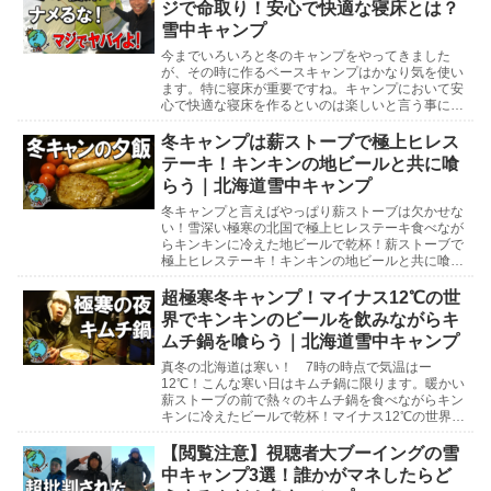
ジで命取り！安心で快適な寝床とは？
雪中キャンプ
今までいろいろと冬のキャンプをやってきました
が、その時に作るベースキャンプはかなり気を使い
ます。特に寝床が重要ですね。キャンプにおいて安
心で快適な寝床を作るといのは楽しいと言う事にも
関係しますが、寝床作りを間違えてしまうと命にも
かかわるよう...
冬キャンプは薪ストーブで極上ヒレス
テーキ！キンキンの地ビールと共に喰
らう｜北海道雪中キャンプ
冬キャンプと言えばやっぱり薪ストーブは欠かせな
い！雪深い極寒の北国で極上ヒレステーキ食べなが
らキンキンに冷えた地ビールで乾杯！薪ストーブで
極上ヒレステーキ！キンキンの地ビールと共に喰ら
う北海道雪中キャンプ北海道雪中キャンプ参考動画
マイナス1...
超極寒冬キャンプ！マイナス12℃の世
界でキンキンのビールを飲みながらキ
ムチ鍋を喰らう｜北海道雪中キャンプ
真冬の北海道は寒い！ 7時の時点で気温はー
12℃！こんな寒い日はキムチ鍋に限ります。暖かい
薪ストーブの前で熱々のキムチ鍋を食べながらキン
キンに冷えたビールで乾杯！マイナス12℃の世界で
キンキンのビールを飲みながらキムチ鍋を喰らう北
海道雪中キ...
【閲覧注意】視聴者大ブーイングの雪
中キャンプ3選！誰かがマネしたらど