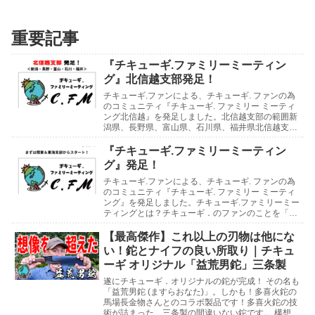
重要記事
『チキューギ.ファミリーミーティン
グ』北信越支部発足！
チキューギ.ファンによる、チキューギ. ファンの為
のコミュニティ『チキューギ. ファミリー ミーティ
ング北信越』を発足しました。北信越支部の範囲新
潟県、長野県、富山県、石川県、福井県北信越支部
の支部長には、石川県の「たじさん」、支部長補佐
に...
『チキューギ.ファミリーミーティン
グ』発足！
チキューギ.ファンによる、チキューギ. ファンの為
のコミュニティ『チキューギ. ファミリー ミーティ
ング』を発足しました。チキューギ.ファミリーミー
ティングとは？チキューギ．のファンのことを「チ
キューギ.ファミリー」と呼んでいまして、そのフ...
【最高傑作】これ以上の刃物は他にな
い！鉈とナイフの良い所取り｜チキュ
ーギ オリジナル「益荒男鉈」三条製
遂にチキューギ．オリジナルの鉈が完成！ その名も
「益荒男鉈 (ますらおなた)」。しかも！多喜火鉈の
馬場長金物さんとのコラボ製品です！多喜火鉈の技
術が詰まった、三条製の間違いない鉈です。 構想3