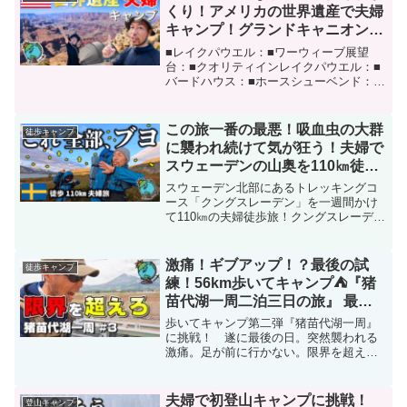
くり！アメリカの世界遺産で夫婦
キャンプ！グランドキャニオン
【グランドサークル旅 第５章】
■レイクパウエル：■ワーウィーブ展望
台：■クオリティインレイクパウエル：■
バードハウス：■ホースシューベンド：■
アンテロープキャニオン KENS
TOURS：■HWY 89 YUMMY SHACK（ナ
バホバーガー）：■グランドキャニオン：
この旅一番の最悪！吸血虫の大群
徒歩キャンプ
■...
に襲われ続けて気が狂う！夫婦で
スウェーデンの山奥を110㎞徒歩
キャンプ／クングスレーデン／
スウェーデン北部にあるトレッキングコ
Kungsleden
ース「クングスレーデン」を一週間かけ
て110㎞の夫婦徒歩旅！クングスレーデン
110㎞の旅 六日目この旅一番の最悪
Kungsleden⑦この旅最大のピンチ
Kungsleden⑥この旅で一番キツイ道を夫
激痛！ギブアップ！？最後の試
徒歩キャンプ
婦...
練！56km歩いてキャンプ⛺『猪
苗代湖一周二泊三日の旅』 最終
日
歩いてキャンプ第二弾『猪苗代湖一周』
に挑戦！ 遂に最後の日。突然襲われる
激痛。足が前に行かない。限界を超えて
ゴールを目指す最終日の様子をたっぷり
どうぞ！激痛！ギブアップ！？最後の試
練！56km歩いてキャンプ⛺『猪苗代湖一
夫婦で初登山キャンプに挑戦！
登山キャンプ