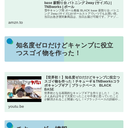
base 薪割り台 バトニング 2way (サイズL) |
TNBworks | ポール
雪中キャンプ用 ポール敷板 BLACK base 薪割り台 バトニ
ング 2way (サイズL)がポールストアでいつでもお買い得。
当日お急ぎ便対象商品は、当日お届け可能です。アマゾン
配送商品は、通常配送無料（一部除く）。
amzn.to
知名度ゼロだけどキャンプに役立
つスゴイ物を作った！
【世界初！】知名度ゼロだけどキャンプに役立つ
スゴイ物を作った！チキューギ＆TNBworksコラ
ボキャンプギア｜ブラックベース BLACK
BASE
世界初となる画期的なキャンプギアを作りました！ これ
さえあれば今まで大変だったことや不便と思っていたこと
が解消されること間違いなし！⭐ブラックベースの詳細や購
入はこちら⭐ブラックベース使用している動画【天空野営】
youtu.be
前編