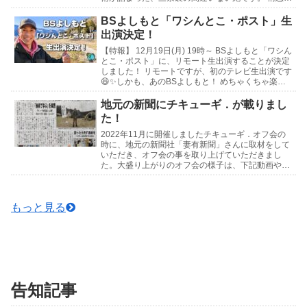
年の想いがたっぷり込められた最高傑作をとくとご
覧...
BSよしもと「ワシんとこ・ポスト」生
出演決定！
【特報】 12月19日(月) 19時～ BSよしもと「ワシん
とこ・ポスト」に、リモート生出演することが決定
しました！ リモートですが、初のテレビ生出演です
😆✨しかも、あのBSよしもと！ めちゃくちゃ楽し
みです！ 皆さん是非見守っていて下さい...
地元の新聞にチキューギ．が載りまし
た！
2022年11月に開催しましたチキューギ．オフ会の
時に、地元の新聞社「妻有新聞」さんに取材をして
いただき、オフ会の事を取り上げていただきまし
た。大盛り上がりのオフ会の様子は、下記動画や写
真でお楽しみください🍺↓記事はこちら↓チキュー
ギ．オフ...
もっと見る
告知記事