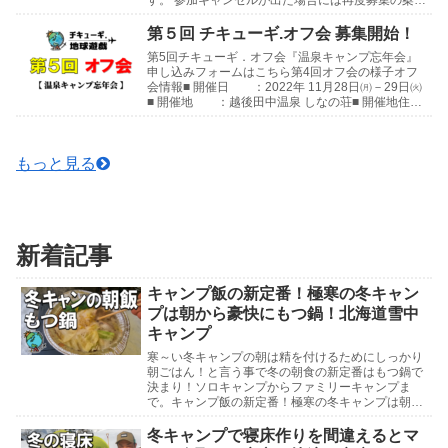
をさせていただきます。 よろしくお願いします😊
第4回...
第５回 チキューギ.オフ会 募集開始！
第5回チキューギ．オフ会『温泉キャンプ忘年会』
申し込みフォームはこちら第4回オフ会の様子オフ
会情報■ 開催日 ：2022年 11月28日㈪－29日㈫
■ 開催地 ：越後田中温泉 しなの荘■ 開催地住
所：〒949-8205 新潟県中魚沼郡津...
もっと見る
新着記事
キャンプ飯の新定番！極寒の冬キャン
プは朝から豪快にもつ鍋！北海道雪中
キャンプ
寒～い冬キャンプの朝は精を付けるためにしっかり
朝ごはん！と言う事で冬の朝食の新定番はもつ鍋で
決まり！ソロキャンプからファミリーキャンプま
で。キャンプ飯の新定番！極寒の冬キャンプは朝か
ら豪快にもつ鍋！北海道雪中キャンプ北海道雪中キ
ャンプ参考動...
冬キャンプで寝床作りを間違えるとマ