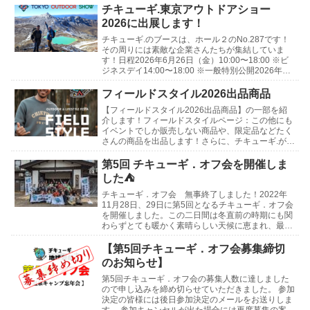
チキューギ.東京アウトドアショー
2026に出展します！
チキューギ.のブースは、ホール２のNo.287です！
その周りには素敵な企業さんたちが集結していま
す！日程2026年6月26日（金）10:00〜18:00 ※ビ
ジネスデイ14:00〜18:00 ※一般特別公開2026年6
月27日（土）10:0...
フィールドスタイル2026出品商品
【フィールドスタイル2026出品商品】の一部を紹
介します！フィールドスタイルページ：この他にも
イベントでしか販売しない商品や、限定品などたく
さんの商品を出品します！さらに、チキューギ.が使
わなくなったギアや、買ったけど使っていないギア
などの...
第5回 チキューギ．オフ会を開催しま
した⛺
チキューギ．オフ会 無事終了しました！2022年
11月28日、29日に第5回となるチキューギ．オフ会
を開催しました。この二日間は冬直前の時期にも関
わらずとても暖かく素晴らしい天候に恵まれ、最高
の会になりました！開催地は新潟県 津南町にある
「...
【第5回チキューギ．オフ会募集締切
のお知らせ】
第5回チキューギ．オフ会の募集人数に達しました
ので申し込みを締め切らせていただきました。 参加
決定の皆様には後日参加決定のメールをお送りしま
す。 参加キャンセルが出た場合には再度募集の案内