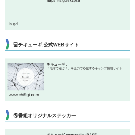
https://is.gd/skzpsS
is.gd
💻チキューギ.公式WEBサイト
チキューギ．
「地球で遊ぶ！」を全力で応援するキャンプ情報サイト
www.chi9gi.com
🌎番組オリジナルステッカー