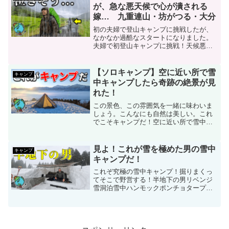
周二泊三日の旅』 最...
が、急な悪天候で心が潰される
嫁… 九重連山・坊がつる・大分
初の夫婦で登山キャンプに挑戦したが、
なかなか過酷なスタートになりました。
夫婦で初登山キャンプに挑戦！天候悪
化！火山噴火！登山もキャンプ全部中
止！登山＆キャンプ道具【登山ギア】■ゆ
うバックパックAmazon：楽天：■みほバ
【ソロキャンプ】空に近い所で雪
キャンプ
ックパック■ゆうブー...
中キャンプしたら奇跡の絶景が見
れた！
この景色、この雰囲気を一緒に味わいま
しょう。こんなにも自然は美しい。これ
でこそキャンプだ！空に近い所で雪中キ
ャンプしたら奇跡の絶景が見れた！関連
野営動画普通の人はこんな所でキャンプ
しません！っていう所で絶景キャンプな
見よ！これが雪を極めた男の雪中
キャンプ
ぜ野営なのか？不便で面倒...
キャンプだ！
これぞ究極の雪中キャンプ！掘りまくっ
てそこで野営する！半地下の男リベンジ
雪洞泊雪中ハンモックポンチョタープ泊
季節外れの吹雪キャンプシンプルな雪中
タープ泊理想的な雪中キャンプ今期最強
寒波にタープだけで極寒雪中キャンプ10
年に一度の大寒波に一人...