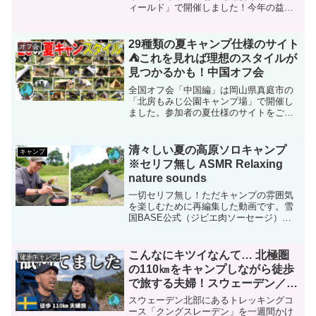
ィールド」で開催しました！今年の益荒
男会も超大盛り上がりではここから更に9
回開催しますので、是非興味のある方は
ご参加ください！2026年はここから始ま
29種類の夏キャンプ仕様のサイト
オフ会
ります！新年...
⛺これを見れば理想のスタイルが
見つかるかも！中国オフ会
全国オフ会「中国編」は岡山県真庭市の
「北房もみじ公園キャンプ場」で開催し
ました。参加者の夏仕様のサイトをご紹
介します！29種類の夏キャンプ仕様のサ
イト参加者のギア＜Masa.Kさん＞■ZEN
Camps 遮熱シート＜山本さん＞
清々しい夏の高原ソロキャンプ
キャンプ
■GOGlam...
※セリフ無し ASMR Relaxing
nature sounds
一切セリフ無し！ただキャンプの雰囲気
を楽しむために再編集した動画です。雪
国BASE公式（ジビエ肉ソーセージ）
清々しい夏の高原ソロキャンプ【セリフ
有り】ジビエソーセージとレモンサワー
が抜群に合うキャンプ🍺使用ギア一覧＜
こんなにキツイなんて… 北極圏
徒歩キャンプ
住居系＞■テントアマゾン...
の110㎞をキャンプしながら徒歩
で旅する夫婦！スウェーデン／ク
ングスレーデン／Kungsleden
スウェーデン北部にあるトレッキングコ
ース「クングスレーデン」を一週間かけ