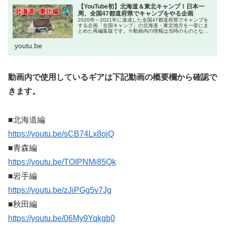
【YouTube初】北海道＆東北キャンプ！日本一
周、全国47都道府県でキャンプをやる企画
2020年～2021年に達成した全国47都道府県でキャンプを
する企画「全国キャンプ」の北海道・東北地方を一挙にま
とめた再編集版です。※動画内の情報は当時のものとなり
ます。【動画内で使用しているギアは下記動画の概要欄か
ら確認できます】■北海道...
youtu.be
動画内で使用しているギアは下記動画の概要欄から確認で
きます。
■北海道編
https://youtu.be/sCB74Lx8ojQ
■青森編
https://youtu.be/TOIPNMi85Qk
■岩手編
https://youtu.be/zJiPGg5v7Jg
■秋田編
https://youtu.be/06My9Yqkgb0