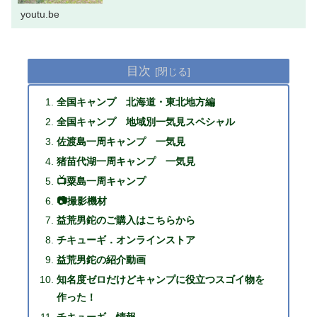
ます。【動画内で使用しているギアは下記動画の概要欄か
ら確認できます】■北海道...
youtu.be
目次
全国キャンプ 北海道・東北地方編
全国キャンプ 地域別一気見スペシャル
佐渡島一周キャンプ 一気見
猪苗代湖一周キャンプ 一気見
📺粟島一周キャンプ
📷撮影機材
益荒男鉈のご購入はこちらから
チキューギ．オンラインストア
益荒男鉈の紹介動画
知名度ゼロだけどキャンプに役立つスゴイ物を
作った！
チキューギ．情報