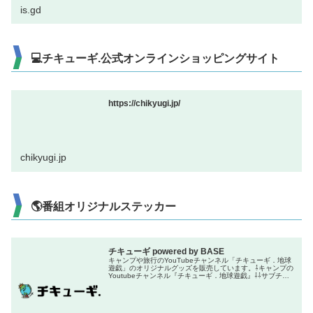
is.gd
💻チキューギ.公式オンラインショッピングサイト
https://chikyugi.jp/
chikyugi.jp
🌎番組オリジナルステッカー
チキューギ powered by BASE
キャンプや旅行のYouTubeチャンネル「チキューギ．地球
遊戯」のオリジナルグッズを販売しています。⇩キャンプの
Youtubeチャンネル『チキューギ．地球遊戯』⇩⇩サブチャ
ンネル『ちきゅーぎ』⇩⇩旅行のYoutubeチャンネル『チキ
ューギ．...