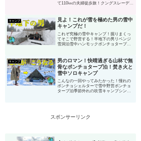
て110㎞の夫婦徒歩旅！クングスレーデン
110㎞の旅がついにスタート！北極圏の
110㎞をキャンプしながら徒歩で旅する夫
婦 Kungsleden②日本を出て48時間！11...
見よ！これが雪を極めた男の雪中
キャンプ
キャンプだ！
これぞ究極の雪中キャンプ！掘りまくっ
てそこで野営する！半地下の男リベンジ
雪洞泊雪中ハンモックポンチョタープ泊
季節外れの吹雪キャンプシンプルな雪中
タープ泊理想的な雪中キャンプ今期最強
寒波にタープだけで極寒雪中キャンプ10
男のロマン！快晴過ぎる山林で無
キャンプ
年に一度の大寒波に一人...
骨なポンチョタープ泊！焚き火と
雪中ソロキャンプ
こんなの一回やってみたかった！憧れの
ポンチョシェルターで雪中野営ポンチョ
タープ泊季節外れの吹雪キャンプシンプ
ルな雪中タープ泊理想的な雪中キャンプ
今期最強寒波にタープだけで極寒雪中キ
ャンプ10年に一度の大寒波に一人で雪中
キャンプ使用ギア一覧住...
スポンサーリンク