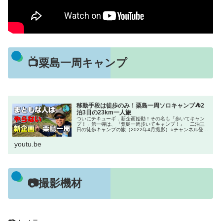
📺粟島一周キャンプ
移動手段は徒歩のみ！粟島一周ソロキャンプ⛺2
泊3日の23km一人旅
ついにチキューギ．新企画始動！その名も「歩いてキャン
プ！」第一弾は、『粟島一周歩いてキャンプ！』 二泊三
日の徒歩キャンプの旅（2022年4月撮影）⭐チャンネル登録
⛺...
youtu.be
📷撮影機材