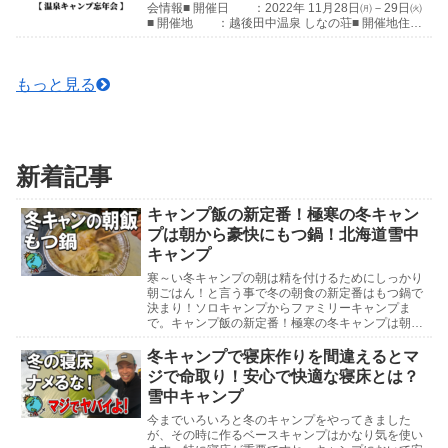
会情報■ 開催日 ：2022年 11月28日㈪－29日㈫
■ 開催地 ：越後田中温泉 しなの荘■ 開催地住
所：〒949-8205 新潟県中魚沼郡津...
もっと見る
新着記事
キャンプ飯の新定番！極寒の冬キャン
プは朝から豪快にもつ鍋！北海道雪中
キャンプ
寒～い冬キャンプの朝は精を付けるためにしっかり
朝ごはん！と言う事で冬の朝食の新定番はもつ鍋で
決まり！ソロキャンプからファミリーキャンプま
で。キャンプ飯の新定番！極寒の冬キャンプは朝か
ら豪快にもつ鍋！北海道雪中キャンプ北海道雪中キ
ャンプ参考動...
冬キャンプで寝床作りを間違えるとマ
ジで命取り！安心で快適な寝床とは？
雪中キャンプ
今までいろいろと冬のキャンプをやってきました
が、その時に作るベースキャンプはかなり気を使い