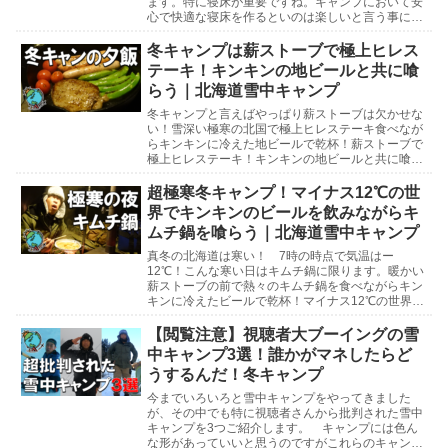
ます。特に寝床が重要ですね。キャンプにおいて安
心で快適な寝床を作るといのは楽しいと言う事にも
関係しますが、寝床作りを間違えてしまうと命にも
かかわるよう...
冬キャンプは薪ストーブで極上ヒレス
テーキ！キンキンの地ビールと共に喰
らう｜北海道雪中キャンプ
冬キャンプと言えばやっぱり薪ストーブは欠かせな
い！雪深い極寒の北国で極上ヒレステーキ食べなが
らキンキンに冷えた地ビールで乾杯！薪ストーブで
極上ヒレステーキ！キンキンの地ビールと共に喰ら
う北海道雪中キャンプ北海道雪中キャンプ参考動画
マイナス1...
超極寒冬キャンプ！マイナス12℃の世
界でキンキンのビールを飲みながらキ
ムチ鍋を喰らう｜北海道雪中キャンプ
真冬の北海道は寒い！ 7時の時点で気温はー
12℃！こんな寒い日はキムチ鍋に限ります。暖かい
薪ストーブの前で熱々のキムチ鍋を食べながらキン
キンに冷えたビールで乾杯！マイナス12℃の世界で
キンキンのビールを飲みながらキムチ鍋を喰らう北
海道雪中キ...
【閲覧注意】視聴者大ブーイングの雪
中キャンプ3選！誰かがマネしたらど
うするんだ！冬キャンプ
今までいろいろと雪中キャンプをやってきました
が、その中でも特に視聴者さんから批判された雪中
キャンプを3つご紹介します。 キャンプには色ん
な形があっていいと思うのですがこれらのキャンプ