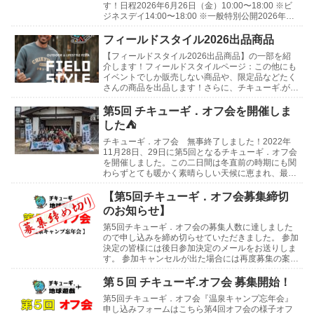
す！日程2026年6月26日（金）10:00〜18:00 ※ビ
ジネスデイ14:00〜18:00 ※一般特別公開2026年6
月27日（土）10:0...
フィールドスタイル2026出品商品
【フィールドスタイル2026出品商品】の一部を紹
介します！フィールドスタイルページ：この他にも
イベントでしか販売しない商品や、限定品などたく
さんの商品を出品します！さらに、チキューギ.が使
わなくなったギアや、買ったけど使っていないギア
などの...
第5回 チキューギ．オフ会を開催しま
した⛺
チキューギ．オフ会 無事終了しました！2022年
11月28日、29日に第5回となるチキューギ．オフ会
を開催しました。この二日間は冬直前の時期にも関
わらずとても暖かく素晴らしい天候に恵まれ、最高
の会になりました！開催地は新潟県 津南町にある
「...
【第5回チキューギ．オフ会募集締切
のお知らせ】
第5回チキューギ．オフ会の募集人数に達しました
ので申し込みを締め切らせていただきました。 参加
決定の皆様には後日参加決定のメールをお送りしま
す。 参加キャンセルが出た場合には再度募集の案内
をさせていただきます。 よろしくお願いします😊
第4回...
第５回 チキューギ.オフ会 募集開始！
第5回チキューギ．オフ会『温泉キャンプ忘年会』
申し込みフォームはこちら第4回オフ会の様子オフ