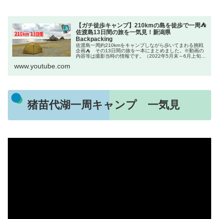
【ガチ徒歩キャンプ】210kmの島を徒歩で一周⛺
佐渡島13日間の旅を一気見！新潟県
Backpacking
佐渡島一周約210kmをキャンプしながら歩いてまわる挑戦
企画⛺ その13日間の旅を一本にまとめました。※動画の
内容等は撮影当時の情報です。（2022年5月末～6月上旬撮
影）⭐チャンネル登録⭐チキューギ. オリジナル刃物最高傑
www.youtube.com
作の「益荒男鉈」...
猪苗代湖一周キャンプ 一気見