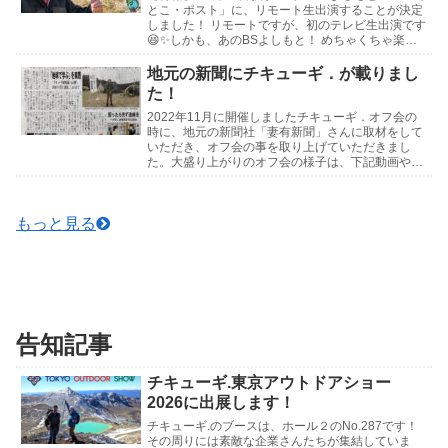
とこ・ポスト」に、リモート生出演することが決定
しました！ リモートですが、初のテレビ生出演です
😆✨しかも、あのBSよしもと！ めちゃくちゃ楽し
みです！ 皆さん是非見守っていて下さい...
地元の新聞にチキューギ．が載りまし
た！
2022年11月に開催しましたチキューギ．オフ会の
時に、地元の新聞社「妻有新聞」さんに取材をして
いただき、オフ会の事を取り上げていただきまし
た。大盛り上がりのオフ会の様子は、下記動画や写
真でお楽しみください🍺↓記事はこちら↓チキュー
ギ．オフ...
もっと見る
告知記事
チキューギ.東京アウトドアショー
2026に出展します！
チキューギ.のブースは、ホール２のNo.287です！
その周りには素敵な企業さんたちが集結していま