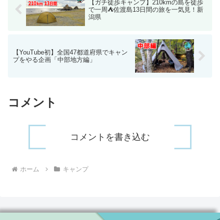
【ガチ徒歩キャンプ】210kmの島を徒歩
で一周⛺佐渡島13日間の旅を一気見！新
潟県
【YouTube初】全国47都道府県でキャン
プをやる企画「中部地方編」
コメント
コメントを書き込む
ホーム
キャンプ