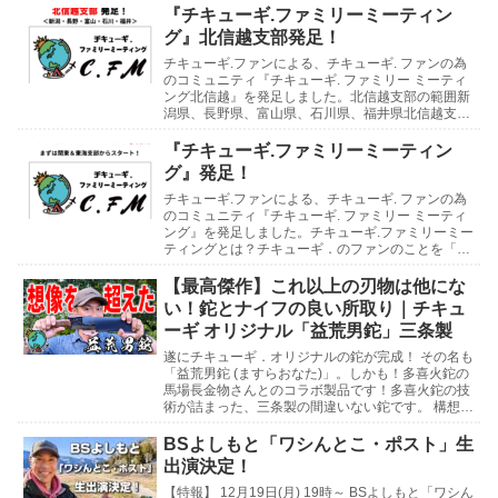
『チキューギ.ファミリーミーティン
グ』北信越支部発足！
チキューギ.ファンによる、チキューギ. ファンの為
のコミュニティ『チキューギ. ファミリー ミーティ
ング北信越』を発足しました。北信越支部の範囲新
潟県、長野県、富山県、石川県、福井県北信越支部
の支部長には、石川県の「たじさん」、支部長補佐
に...
『チキューギ.ファミリーミーティン
グ』発足！
チキューギ.ファンによる、チキューギ. ファンの為
のコミュニティ『チキューギ. ファミリー ミーティ
ング』を発足しました。チキューギ.ファミリーミー
ティングとは？チキューギ．のファンのことを「チ
キューギ.ファミリー」と呼んでいまして、そのフ...
【最高傑作】これ以上の刃物は他にな
い！鉈とナイフの良い所取り｜チキュ
ーギ オリジナル「益荒男鉈」三条製
遂にチキューギ．オリジナルの鉈が完成！ その名も
「益荒男鉈 (ますらおなた)」。しかも！多喜火鉈の
馬場長金物さんとのコラボ製品です！多喜火鉈の技
術が詰まった、三条製の間違いない鉈です。 構想3
年の想いがたっぷり込められた最高傑作をとくとご
覧...
BSよしもと「ワシんとこ・ポスト」生
出演決定！
【特報】 12月19日(月) 19時～ BSよしもと「ワシん