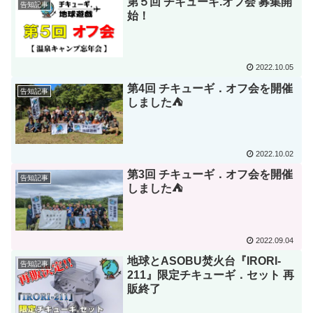
第５回 チキューギ.オフ会 募集開
告知記事
始！
2022.10.05
第4回 チキューギ．オフ会を開催
告知記事
しました⛺
2022.10.02
第3回 チキューギ．オフ会を開催
告知記事
しました⛺
2022.09.04
地球とASOBU焚火台『IRORI-
告知記事
211』限定チキューギ．セット 再
販終了