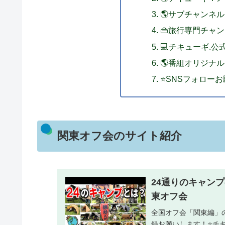
🌎サブチャンネ
👜旅行専門チャ
💻チキューギ.
🌎番組オリジナ
⭐SNSフォロー
関東オフ会のサイト紹介
24通りのキャン
東オフ会
全国オフ会「関東編」
録お願いします！⭐チキ