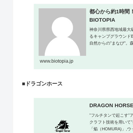
都心から約1時間
BIOTOPIA
神奈川県県西地域最大
るキャンプグラウンドB
自然からの"まなび"
向き合ったり...
www.biotopia.jp
■ドラゴンホース
DRAGON HORSE 
”フルチタンで起こす”
クラフト技術を用いて”
「焔（HOMURA)」