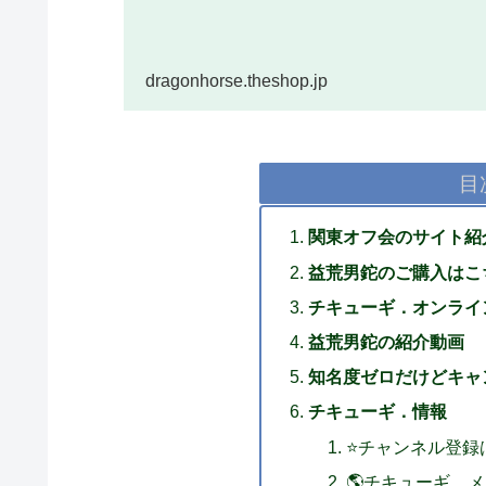
ショ...
dragonhorse.theshop.jp
目
関東オフ会のサイト紹
益荒男鉈のご購入はこ
チキューギ．オンライ
益荒男鉈の紹介動画
知名度ゼロだけどキャ
チキューギ．情報
⭐チャンネル登録
🌎チキューギ．