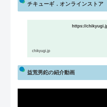
チキューギ．オンラインストア
https://chikyugi.j
chikyugi.jp
益荒男鉈の紹介動画