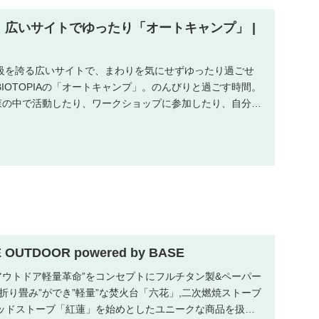
！広いサイトでゆったり「オートキャンプ」 |
級を誇る広いサイトで、まわりを気にせずゆったり過ごせ
IOTOPIAの「オートキャンプ」。のんびりと過ごす時間。
。森の中で活動したり、ワークショップに参加したり、自分と
OUTDOOR powered by BASE
アウトドア軽量革命”をコンセプトにフルチタン製&ペーパー
折り畳み”ができ”軽量”な焚火台「六花」,二次燃焼ストーブ
,ウッドストーブ「紅蓮」を始めとしたユニークな商品を扱う